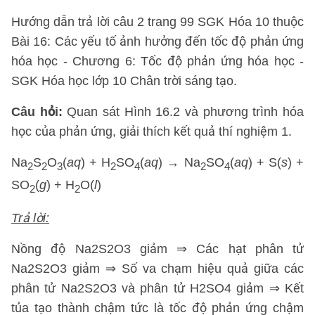
Hướng dẫn trả lời câu 2 trang 99 SGK Hóa 10 thuộc
Bài 16: Các yếu tố ảnh hưởng đến tốc độ phản ứng
hóa học - Chương 6: Tốc độ phản ứng hóa học -
SGK Hóa học lớp 10 Chân trời sáng tạo.
Câu hỏi:
Quan sát Hình 16.2 và phương trình hóa
học của phản ứng, giải thích kết quả thí nghiệm 1.
Na
S
O
(
aq
) + H
SO
(
aq
) → Na
SO
(
aq
) + S(
s
) +
2
2
3
2
4
2
4
SO
(
g
) + H
O(
l
)
2
2
Trả lời:
Nồng độ Na2S2O3 giảm ⇒ Các hạt phân tử
Na2S2O3 giảm ⇒ Số va chạm hiệu quả giữa các
phân tử Na2S2O3 và phân tử H2SO4 giảm ⇒ Kết
tủa tạo thành chậm tức là tốc độ phản ứng chậm