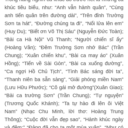
khúc tiêu biểu, như: “Anh vẫn hành quân”, “Cùng
anh tiến quân trên đường dài”, “Trên đỉnh Trường
Sơn ta hát”, “Đường chúng ta đi”, “Nổi lửa lên em”
(Huy Du); “Biết ơn Võ Thị Sáu” (Nguyễn Đức Toàn);
“Bài ca Hà Nội” Vũ Thanh; “Người chiến sĩ ấy”
(Hoàng Vân); “Đêm Trường Sơn nhớ Bác” (Trần
Chung); “Xuân chiến khu”, “Bài ca may áo” (Xuân
Hồng); “Tiến về Sài Gòn”, “Bài ca xuống đường”,
“Ca ngợi Hồ Chủ Tịch”, “Tình Bác sáng đời ta”,
“Thanh niên ba sẵn sàng”, “Giải phóng miền Nam”
(Lưu Hữu Phước); “Cô gái mở đường”(Xuân Giao);
“Bài ca trường Sơn” (Trần Chung); “Tự nguyện”
(Trương Quốc Khánh); “Ta tự hào đi lên ôi Việt
Nam” (Nhạc Chu Minh, lời thơ: Hoàng Trung
Thông); “Cuộc đời vẫn đẹp sao”, “Hành khúc ngày
và đêm;” “Đảng đã cho ta một mùa xuân”, “Như có