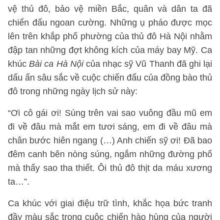
vệ thủ đô, bảo vệ miền Bắc, quân và dân ta đã
chiến đấu ngoan cường. Những ụ pháo được mọc
lên trên khắp phố phường của thủ đô Hà Nội nhằm
đập tan những đợt không kích của máy bay Mỹ. Ca
khúc
Bài ca Hà Nội
của nhạc sỹ Vũ Thanh đã ghi lại
dấu ấn sâu sắc về cuộc chiến đấu của đồng bào thủ
đô trong những ngày lịch sử này:
“Ơi cô gái ơi! Súng trên vai sao vuông đầu mũ em
đi về đâu mà mắt em tươi sáng, em đi về đâu mà
chân bước hiên ngang (…) Anh chiến sỹ ơi! Đã bao
đêm canh bên nòng súng, ngắm những đường phố
mà thấy sao tha thiết. Ôi thủ đô thịt da máu xương
ta…”.
Ca khúc với giai điệu trữ tình, khắc họa bức tranh
đầy màu sắc trong cuộc chiến hào hùng của người