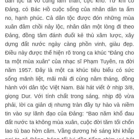
dân tộc ta vô cùng lầm than, cực khổ. Từ khi có
Đảng, có Bác Hồ cuộc sống của nhân dân ta ấm
no, hạnh phúc. Cả dân tộc được đón những mùa
xuân đâm chồi nảy lộc, nhân dân một lòng đi theo
Đảng, đồng tâm đánh đuổi kẻ thù xâm lược, xây
dựng đất nước ngày càng phồn vinh, giàu đẹp.
Điều này được thể hiện rõ trong ca khúc “Đảng cho
ta một mùa xuân” của nhạc sĩ Phạm Tuyên, ra đời
năm 1957. Đây là một ca khúc tiêu biểu có sức
sống mãnh liệt, mãi mãi đi cùng năm tháng, đồng
hành với dân tộc Việt Nam. Bài hát viết ở nhịp 3/8,
giọng Dur. Với tính chất trong sáng, nhịp độ vừa
phải, lời ca giản dị nhưng tràn đầy tự hào và niềm
tin vào sự lãnh đạo của Đảng: “Bao năm khổ đau
đất nước ta không mùa xuân, cuộc đời tăm tối chốn
lao tù bao hờn căm. Vầng dương hé sáng khi khắp