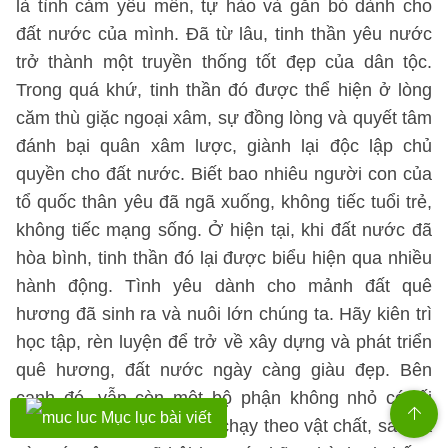
là tình cảm yêu mến, tự hào và gắn bó dành cho
đất nước của mình. Đã từ lâu, tinh thần yêu nước
trở thành một truyền thống tốt đẹp của dân tộc.
Trong quá khứ, tinh thần đó được thể hiện ở lòng
căm thù giặc ngoại xâm, sự đồng lòng và quyết tâm
đánh bại quân xâm lược, giành lại độc lập chủ
quyền cho đất nước. Biết bao nhiêu người con của
tổ quốc thân yêu đã ngã xuống, không tiếc tuổi trẻ,
không tiếc mạng sống. Ở hiện tại, khi đất nước đã
hòa bình, tinh thần đó lại được biểu hiện qua nhiều
hành động. Tình yêu dành cho mảnh đất quê
hương đã sinh ra và nuôi lớn chúng ta. Hãy kiên trì
học tập, rèn luyện để trở về xây dựng và phát triển
quê hương, đất nước ngày càng giàu đẹp. Bên
cạnh đó, vẫn còn một bộ phận không nhỏ có lối
Mục lục bài viết
sống lệch lạc, họ chỉ biết chạy theo vật chất, sa ngã