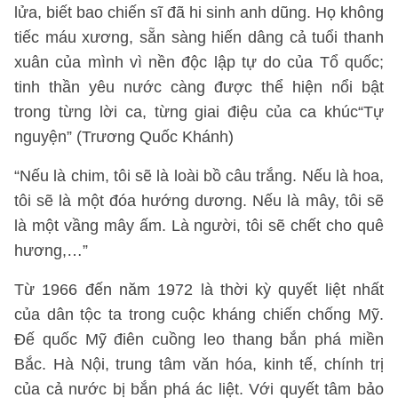
lửa, biết bao chiến sĩ đã hi sinh anh dũng. Họ không
tiếc máu xương, sẵn sàng hiến dâng cả tuổi thanh
xuân của mình vì nền độc lập tự do của Tổ quốc;
tinh thần yêu nước càng được thể hiện nổi bật
trong từng lời ca, từng giai điệu của ca khúc“Tự
nguyện” (Trương Quốc Khánh)
“Nếu là chim, tôi sẽ là loài bồ câu trắng. Nếu là hoa,
tôi sẽ là một đóa hướng dương. Nếu là mây, tôi sẽ
là một vầng mây ấm. Là người, tôi sẽ chết cho quê
hương,…”
Từ 1966 đến năm 1972 là thời kỳ quyết liệt nhất
của dân tộc ta trong cuộc kháng chiến chống Mỹ.
Đế quốc Mỹ điên cuồng leo thang bắn phá miền
Bắc. Hà Nội, trung tâm văn hóa, kinh tế, chính trị
của cả nước bị bắn phá ác liệt. Với quyết tâm bảo