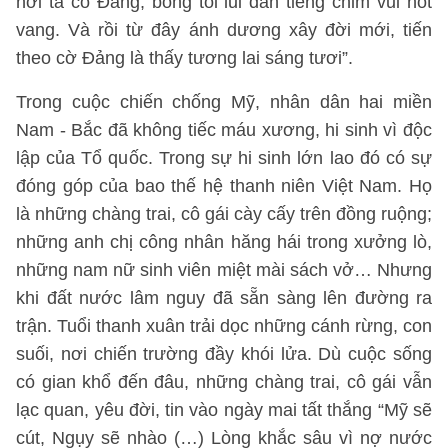
nơi ta có Đảng, bóng tối lui dần tiếng chim vui hót
vang. Và rồi từ đây ánh dương xây đời mới, tiến
theo cờ Đảng là thấy tương lai sáng tươi”.
Trong cuộc chiến chống Mỹ, nhân dân hai miền
Nam - Bắc đã không tiếc máu xương, hi sinh vì độc
lập của Tổ quốc. Trong sự hi sinh lớn lao đó có sự
đóng góp của bao thế hệ thanh niên Việt Nam. Họ
là những chàng trai, cô gái cày cấy trên đồng ruộng;
những anh chị công nhân hăng hái trong xưởng lò,
những nam nữ sinh viên miệt mài sách vở… Nhưng
khi đất nước lâm nguy đã sẵn sàng lên đường ra
trận. Tuổi thanh xuân trải dọc những cánh rừng, con
suối, nơi chiến trường đầy khói lửa. Dù cuộc sống
có gian khổ đến đâu, những chàng trai, cô gái vẫn
lạc quan, yêu đời, tin vào ngày mai tất thắng “Mỹ sẽ
cút, Ngụy sẽ nhào (…) Lòng khắc sâu vì nợ nước