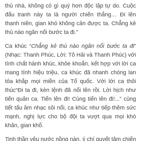
thù nhà, không có gì quý hơn độc lập tự do. Cuộc
đấu tranh này ta là người chiến thắng… Đi lên
thanh niên, gian khó không cản được ta. Chẳng kẻ
thù nào ngăn nổi bước ta đi.”
Ca khúc “
Chẳng kẻ thù nào ngăn nổi bước ta đi
”
(Nhạc: Thanh Phúc, Lời: Tô Hải và Thanh Phúc) với
tính chất hành khúc, khỏe khoắn, kết hợp với lời ca
mang tính hiệu triệu, ca khúc đã nhanh chóng lan
tỏa khắp mọi miền của Tổ quốc. Với lời ca thôi
thúc“Đi ta đi, kèn lệnh đã nổi lên rồi. Lời hịch như
tiến quân ca. Tiến lên đi! Cùng tiến lên đi!...” cùng
tiết tấu âm nhạc sôi nổi, ca khúc như tiếp thêm sức
mạnh, nghị lực cho bộ đội ta vượt qua mọi khó
khăn, gian khổ.
Tinh thần yêu nước nồng nàn, ý chí quyết tâm chiến