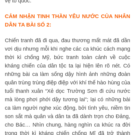
vệ tổ quốc.
CẢM NHẬN TINH THẦN YÊU NƯỚC CỦA NHÂN
DÂN TA BÀI SỐ 2:
Chiến tranh đã đi qua, đau thương mất mát đã dần
vơi dịu nhưng mỗi khi nghe các ca khúc cách mạng
thời kì chống Mỹ, bức tranh toàn cảnh về cuộc
kháng chiến của dân tộc ta lại hiện lên rõ nét. Có
những bài ca làm sống dậy hình ảnh những đoàn
quân trùng trùng điệp điệp với khí thế hào hùng của
tuổi thanh xuân “Xẻ dọc Trường Sơn đi cứu nước
mà lòng phơi phới dậy tương lai”; lại có những bài
ca làm người nghe xúc động, bởi tình yêu, niềm tin
son sắt mà quân và dân ta đã dành trọn cho Đảng,
cho Bác… Nhìn chung, hàng nghìn ca khúc ra đời
trong thời kì kháng chiến chống Mĩ đã trở thành