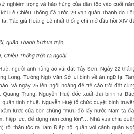
 sử nghiêm trọng và hào hùng của dân tộc vào cuối nă
 khi Lê Chiêu Thống đã rước 29 vạn quân Thanh do Tô
ta. Tác giả Hoàng Lê nhất thống chí mở đầu hồi XIV đ
, quân Thanh bị thua trận,
 Chiêu Thống trốn ra ngoài.
 Huệ, người anh hùng áo vải đất Tây Sơn. Ngày 22 thán
ng Long. Tướng Ngô Văn Sở lui binh về án ngữ tại Ta
áo, và ngày 25 lên ngôi hoàng đế "tế cáo trời đất cùn
 là Quang Trung. Nguyễn Huệ đốc xuất đại binh ra Bắc
quân tinh nhuệ. Nguyễn Huệ tổ chức duyệt binh truyề
 xâm lược của bọn chúng "mưu đồ lấy nước Nam ta đặ
m, hiệp lực, để dựng nên công lớn"… Nhà vua chia quâ
ân) rồi thần tốc ra Tam Điệp hội quân với cánh quân Ng