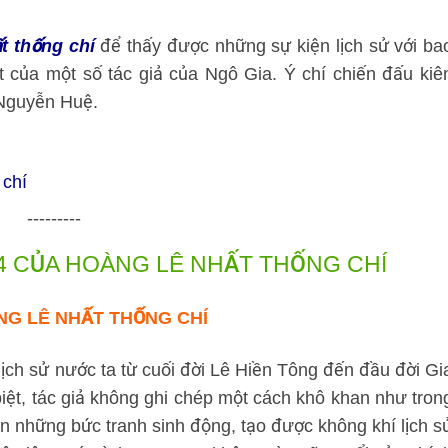
t thống chí
để thấy được những sự kiện lịch sử với ba
 của một số tác giả của Ngô Gia. Ý chí chiến đấu kiê
 Nguyễn Huệ.
 chí
---------
14 CỦA HOÀNG LÊ NHẤT THỐNG CHÍ
G LÊ NHẤT THỐNG CHÍ
lịch sử nước ta từ cuối đời Lê Hiền Tông đến đầu đời Gi
biệt, tác giả không ghi chép một cách khô khan như tron
n những bức tranh sinh động, tạo được không khí lịch s