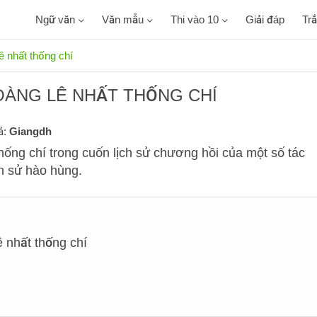
Ngữ văn
Văn mẫu
Thi vào 10
Giải đáp
Tr
 nhất thống chí
OÀNG LÊ NHẤT THỐNG CHÍ
ả:
Giangdh
ống chí trong cuốn lịch sử chương hồi của một số tác
ch sử hào hùng.
 nhất thống chí