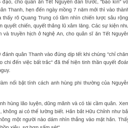
 đạo, cho quân ăn Tết Nguyên đán trước, "bảo kín" vớ
quân Thanh, hẹn đến ngày mồng 7 năm mới thì vào thàn
 thấy rõ Quang Trung có tầm nhìn chiến lược sâu rộng
n quyết chiến, quyết thắng lũ xâm lăng. Các sự kiện nh
n và truyền hịch ở Nghệ An, cho quân sĩ ăn Tết Nguyê
ờ đánh quân Thanh vào đúng dịp tết khi chúng "chỉ chă
 chi đến việc bất trắc'' đã thể hiện tinh thần quyết đoá
nguy.
làm nổi bật tính cách anh hùng phi thường của Nguyễ
anh hùng lão luyện, dũng mãnh và có tài cầm quân. Xe
 không ai có thể lường biết. Hắn bắt Hữu Chỉnh như bắ
 không một người nào dám nhìn thẳng vào mặt hắn. Thấ
 hồn xiêu, sợ hơn sấm sét".