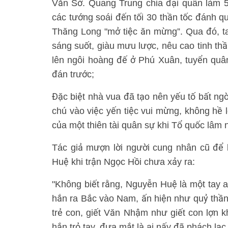
Văn Sở. Quang Trung chia đại quân làm 5
các tướng soái đến tối 30 thần tốc đánh 
Thăng Long "mở tiệc ăn mừng”. Qua đó, ta
sáng suốt, giàu mưu lược, nêu cao tinh thầ
lên ngôi hoàng đế ở Phú Xuân, tuyển quâ
đán trước;
Đặc biệt nhà vua đã tạo nên yếu tố bất ng
chú vào việc yến tiệc vui mừng, không hề lo
của một thiên tài quân sự khi Tổ quốc lâm 
Tác giả mượn lời người cung nhân cũ để 
Huệ khi trận Ngọc Hồi chưa xảy ra:
"Không biết rằng, Nguyễn Huệ là một tay 
hắn ra Bắc vào Nam, ấn hiện như quỷ thần,
trẻ con, giết Văn Nhậm như giết con lợn
hắn trỏ tay, đưa mắt là ai nấy đã phách lạc