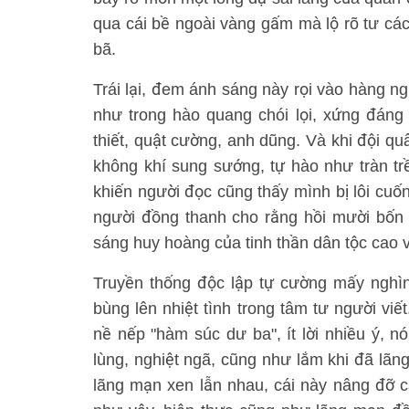
qua cái bề ngoài vàng gấm mà lộ rõ tư cách
bã.
Trái lại, đem ánh sáng này rọi vào hàng n
như trong hào quang chói lọi, xứng đáng
thiết, quật cường, anh dũng. Và khi đội qu
không khí sung sướng, tự hào như tràn trề
khiến người đọc cũng thấy mình bị lôi cuốn
người đồng thanh cho rằng hồi mười bốn 
sáng huy hoàng của tinh thần dân tộc cao vờ
Truyền thống độc lập tự cường mấy nghìn 
bùng lên nhiệt tình trong tâm tư người viế
nề nếp "hàm súc dư ba", ít lời nhiều ý, nó
lùng, nghiệt ngã, cũng như lắm khi đã lãn
lãng mạn xen lẫn nhau, cái này nâng đỡ cá