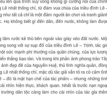
nêu lên quá trình suy vong không gì cưỡng nổi của chín
 Lê nhất thống chí, từ đám vua chúa của triều đình Lê 
 như tất cả chỉ là một đám người ăn chơi và tranh giàn
 lực. Họ không biết gì đến dân, đến nước, không làm đượ
ng tâm rước kẻ thù bên ngoài vào giày xéo đất nước. Mộ
ong song với sự sụp đổ của triều đình Lê – Trịnh, tác gi
một sức mạnh phi thường của quần chúng, của lực lượn
iến thắng bạo tàn. Và trong khi phản ánh phong trào Tâ
nh ảnh đẹp đẽ của Nguyễn Huệ, thủ lĩnh nghĩa quân, đồn
 Lê nhất thống chí, mặc dù tác giả vẫn tỏ ra có cảm tìn
ê – đó là mặt hạn chế của tác phẩm – nhưng những tìn
cái nhìn hiện thực, khách quan. Nhất là trước nạn ngoạ
 trường dân tộc càng làm cho cái nhìn của tác gỉa thê