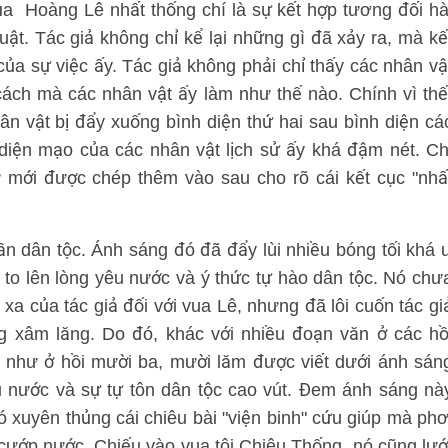
a Hoàng Lê nhất thống chí là sự kết hợp tương đối hà
huật. Tác giả không chỉ kể lại những gì đã xảy ra, mà kế
 của sự việc ấy. Tác giả không phải chỉ thấy các nhân vậ
 cách mà các nhân vật ấy làm như thế nào. Chính vì thế
n vật bị đẩy xuống bình diện thứ hai sau bình diện cá
 diện mạo của các nhân vật lịch sử ấy khá đậm nét. Ch
ư mới được chép thêm vào sau cho rõ cái kết cục "nhấ
ần dân tộc. Ánh sáng đó đã đẩy lùi nhiều bóng tối khá 
 to lên lòng yêu nước và ý thức tự hào dân tộc. Nó chư
 xa của tác giả đối với vua Lê, nhưng đã lôi cuốn tác gi
g xâm lăng. Do đó, khác với nhiều đoạn văn ở các hồ
g như ở hồi mười ba, mười lăm được viết dưới ánh sán
êu nước và sự tự tôn dân tộc cao vút. Đem ánh sáng nà
 xuyên thủng cái chiêu bài "viện binh" cứu giúp mà phơ
cướp nước. Chiếu vào vua tôi Chiêu Thống, nó cũng lướ