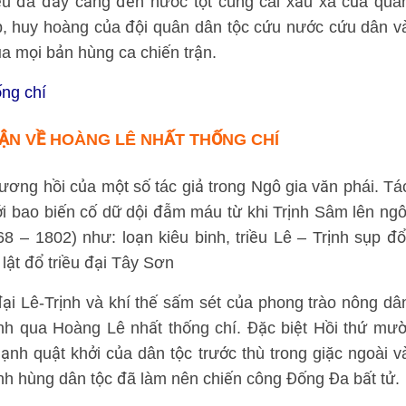
ều đã đẩy căng đến nước tột cùng cái xấu xa của quâ
p, huy hoàng của đội quân dân tộc cứu nước cứu dân v
a mọi bản hùng ca chiến trận.
ng chí
N VỀ HOÀNG LÊ NHẤT THỐNG CHÍ
ương hồi của một số tác giả trong Ngô gia văn phái. Tá
ới bao biến cố dữ dội đẫm máu từ khi Trịnh Sâm lên ngô
 – 1802) như: loạn kiêu binh, triều Lê – Trịnh sụp đổ
ật đổ triều đại Tây Sơn
ại Lê-Trịnh và khí thế sấm sét của phong trào nông dâ
nh qua Hoàng Lê nhất thống chí. Đặc biệt Hồi thứ mườ
nh quật khởi của dân tộc trước thù trong giặc ngoài v
h hùng dân tộc đã làm nên chiến công Đống Đa bất tử.