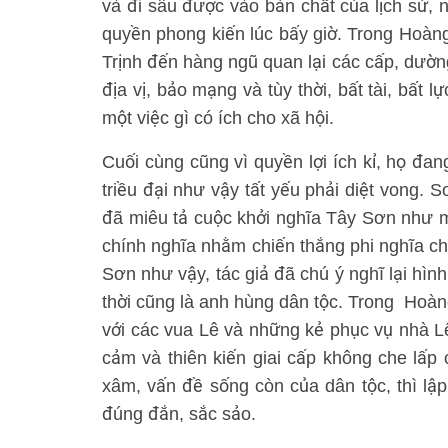
và đi sâu được vào bản chất của lịch sử, 
quyền phong kiến lúc bấy giờ. Trong Hoàng
Trịnh đến hàng ngũ quan lại các cấp, dường
địa vị, bảo mạng và tùy thời, bất tài, bất
một việc gì có ích cho xã hội.
Cuối cùng cũng vì quyền lợi ích kỉ, họ đa
triều đại như vậy tất yếu phải diệt vong. S
đã miêu tả cuộc khởi nghĩa Tây Sơn như 
chính nghĩa nhằm chiến thắng phi nghĩa ch
Sơn như vậy, tác giả đã chú ý nghĩ lại hì
thời cũng là anh hùng dân tộc. Trong Hoàng
với các vua Lê và những kẻ phục vụ nhà L
cảm và thiên kiến giai cấp không che lấp 
xâm, vấn đề sống còn của dân tộc, thì lập
đúng đắn, sắc sảo.