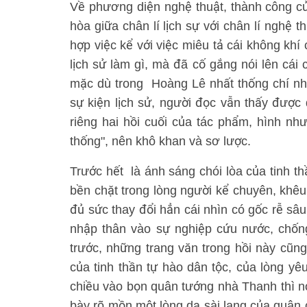
Về phương diện nghệ thuật, thành công củ
hòa giữa chân lí lịch sự với chân lí nghệ t
hợp việc kể với việc miêu tả cái không khí
lịch sử làm gì, mà đã cố gắng nói lên cái
mặc dù trong Hoàng Lê nhất thống chí nhâ
sự kiện lịch sử, người đọc vẫn thấy được
riêng hai hồi cuối của tác phẩm, hình nh
thống", nên khô khan và sơ lược.
Trước hết là ánh sáng chói lòa của tinh th
bền chặt trong lòng người kể chuyên, khêu
đủ sức thay đổi hẳn cái nhìn có gốc rễ sâu
nhập thân vào sự nghiệp cứu nước, chốn
trước, những trang văn trong hồi này cũn
của tinh thần tự hào dân tộc, của lòng y
chiều vào bọn quân tướng nhà Thanh thì nó
bày rõ mồn một lòng dạ sài lang của quân 