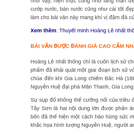
như vậy, hiện thực cũng như lãng mạn đ
cướp nước, bán nước cũng như cái tốt đẹ
làm cho bài văn này mang khí vị đậm đà củ
Xem thêm
:
Thuyết minh Hoàng Lê nhất thố
BÀI VĂN ĐƯỢC ĐÁNH GIÁ CAO
CẢM NHẬ
Hoàng Lê nhất thống chí là cuốn lịch sử ch
phẩm đã khái quát một giai đoạn lịch sử v
chúa đến khi Gia Long chiếm Bắc Hà (1868
Nguyễn Huệ đại phá Mãn Thanh, Gia Long l
Sự sụp đổ không thể cưỡng nổi của triều đ
Tây Sơn là hai nội dung lớn được phản á
bốn đã thể hiện một cách hào hùng sức mạ
khắc họa hình tượng Nguyễn Huệ, người an