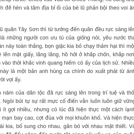
 đê hèn và tâm địa bỉ ổi của bè lũ phản bội theo voi ă
gũ quân Tây Sơn thì từ tướng đến quân đều rực sáng lê
 là những người con ưu tú của giống nòi, yêu nước th
ân này toàn thắng, bọn giặc kia bỏ chạy thảm hại thì mộ
 lên mặt giấy, lâng lâng, hồ hởi ở khắp chốn, khắp nơi
 vào thời khắc vinh quang hiếm có ấy của lịch sử. Nhiề
này là một bản anh hùng ca chính do xuất phát từ án
i vợi ấy.
năm của dân tộc đã rực sáng lên trong trí tuệ và thổ
t. Ngòi bút tự sự rất mực cổ điển vẫn luôn luôn giữ vữn
i ít gợi nhiều, nhưng có lúc đã hiện thực một cách lạn
g mạn bay cao, cợt đùa với mọi khuôn khổ. Và hiện thực
i kia, bổ sung cho nhau, gắn bó với nhau mật thiết. V