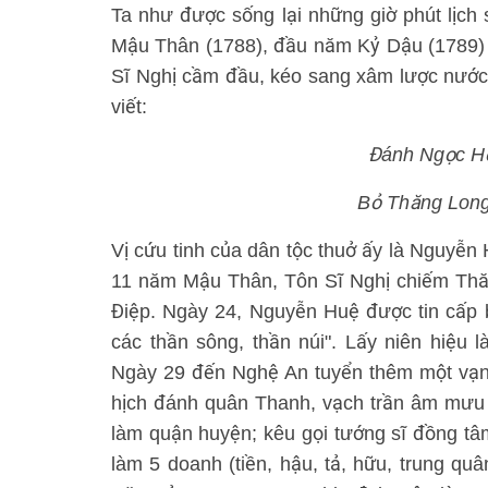
Ta như được sống lại những giờ phút lịch
Mậu Thân (1788), đầu năm Kỷ Dậu (1789)
Sĩ Nghị cầm đầu, kéo sang xâm lược nước 
viết:
Đánh Ngọc Hồi
Bỏ Thăng Long,
Vị cứu tinh của dân tộc thuở ấy là Nguyễn
11 năm Mậu Thân, Tôn Sĩ Nghị chiếm Thă
Điệp. Ngày 24, Nguyễn Huệ được tin cấp b
các thần sông, thần núi". Lấy niên hiệu
Ngày 29 đến Nghệ An tuyển thêm một vạn 
hịch đánh quân Thanh, vạch trần âm mưu
làm quận huyện; kêu gọi tướng sĩ đồng tâ
làm 5 doanh (tiền, hậu, tả, hữu, trung qu