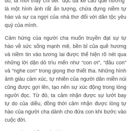
đó, ta mới thấy chi tiết "đục đá kê cao quê hương"
là một hình ảnh rất ấn tượng, chứa đựng niềm tự
hào và sự ca ngợi của nhà thơ đối với dân tộc yêu
quý của mình.
Cảm hứng của người cha muốn truyền đạt sự tự
hào về sức sống mạnh mẽ, bền bỉ của quê hương
và niềm tin vào tương lai được thể hiện rõ nét qua
những lời dặn dò trìu mến như "con ơi", "đâu con"
và "nghe con" trong giọng thơ thiết tha. Những hình
ảnh giàu cảm xúc, tự nhiên của người dân miền núi
cũng được gợi lên, tạo nên sự xúc động trong lòng
người đọc. Từ đó, ta cảm nhận được sự lướt bay
tự do của diều, đồng thời cảm nhận được lòng tự
hào của người cha dành cho đứa con khi bước vào
cuộc đời.