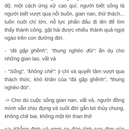
độ, một cách ứng xử cao quí: người biết sống là
người biết vượt qua nỗi buồn, gian nan, thử thách...
luôn nuôi chí lớn, nỗ lực phấn đấu đi lên để tìm
thấy thành công, gặt hái được nhiều thành quả ngọt
ngào trên con đường đời.
-
“đá gập ghềnh”, “thung nghèo đói”
: ẩn dụ cho
những gian lao, vất vả
- "
Sống", "không chê"
: ý chí và quyết tâm vượt qua
thách thức, khó khăn của "đá gập ghềnh", "thung
nghèo đói".
-> Cho dù cuộc sống gian nan, vất vả, người đồng
mình vẫn chịu đựng và suốt đời gắn bó thủy chung,
không chê bai, không một lời than thở