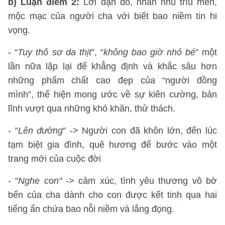
b) Luận điểm 2:
Lời dặn dò, nhắn nhủ trìu mến,
mộc mạc của người cha với biết bao niềm tin hi
vọng.
- “
Tuy thô sơ da thịt
”, “
không bao giờ nhỏ bé
” một
lần nữa lặp lại để khẳng định và khắc sâu hơn
những phẩm chất cao đẹp của “người đồng
mình”, thể hiện mong ước về sự kiên cường, bản
lĩnh vượt qua những khó khăn, thử thách.
- "
Lên đường
" -> Người con đã khôn lớn, đến lúc
tạm biệt gia đình, quê hương để bước vào một
trang mới của cuộc đời
- "
Nghe con" -
> cảm xúc, tình yêu thương vô bờ
bến của cha dành cho con được kết tinh qua hai
tiếng ẩn chứa bao nỗi niềm và lắng đọng.