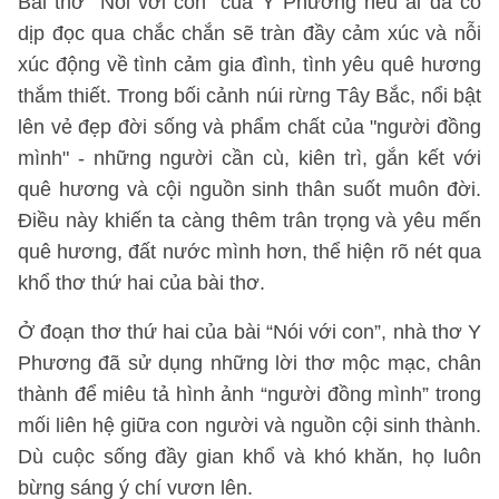
Bài thơ "Nói với con" của Y Phương nếu ai đã có
dịp đọc qua chắc chắn sẽ tràn đầy cảm xúc và nỗi
xúc động về tình cảm gia đình, tình yêu quê hương
thắm thiết. Trong bối cảnh núi rừng Tây Bắc, nổi bật
lên vẻ đẹp đời sống và phẩm chất của "người đồng
mình" - những người cần cù, kiên trì, gắn kết với
quê hương và cội nguồn sinh thân suốt muôn đời.
Điều này khiến ta càng thêm trân trọng và yêu mến
quê hương, đất nước mình hơn, thể hiện rõ nét qua
khổ thơ thứ hai của bài thơ.
Ở đoạn thơ thứ hai của bài “Nói với con”, nhà thơ Y
Phương đã sử dụng những lời thơ mộc mạc, chân
thành để miêu tả hình ảnh “người đồng mình” trong
mối liên hệ giữa con người và nguồn cội sinh thành.
Dù cuộc sống đầy gian khổ và khó khăn, họ luôn
bừng sáng ý chí vươn lên.