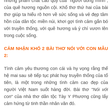
những phẩm chất cao quý của “người đồng mình”,
của quê hương nguồn cội. Khổ thơ thứ hai của bài
thơ giúp ta hiểu rõ hơn về sức sống và vẻ đẹp tâm
hồn của dân tộc miền núi, khơi gợi tình cảm gắn bó
với truyền thống, với quê hương và ý chí vươn lên
trong cuộc sống.
CẢM NHẬN KHỔ 2 BÀI THƠ NÓI VỚI CON MẪU
2:
Tình cảm yêu thương con cái và hy vọng rằng thế
hệ mai sau sẽ tiếp tục phát huy truyền thống của tổ
tiên, là một trong những tình cảm cao đẹp của
người Việt Nam suốt hàng đời. Bài thơ "
Nói với
con
" của nhà thơ dân tộc Tày Y Phương cũng lấy
cảm hứng từ tinh thần nhân văn đó.