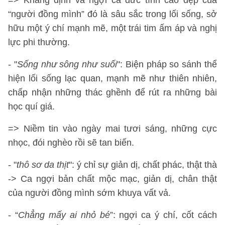
=> Khẳng định và ngợi ca đức tính cao đẹp của
“người đồng mình” đó là sâu sắc trong lối sống, sở
hữu một ý chí mạnh mẽ, một trái tim ấm áp và nghị
lực phi thường.
- "
Sống như sông như suối
": Biện pháp so sánh thể
hiện lối sống lạc quan, mạnh mẽ như thiên nhiên,
chấp nhận những thác ghềnh để rút ra những bài
học quí giá.
=> Niềm tin vào ngày mai tươi sáng, những cực
nhọc, đói nghèo rồi sẽ tan biến.
- "
thô sơ da thịt
": ý chỉ sự giản dị, chất phác, thật thà
-> Ca ngợi bản chất mộc mạc, giản dị, chân thật
của người đồng mình sớm khuya vất vả.
- “
Chẳng mấy ai nhỏ bé
”: ngợi ca ý chí, cốt cách