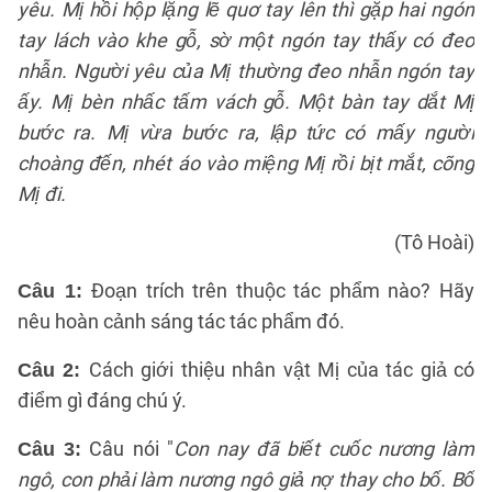
yêu. Mị hồi hộp lặng lẽ quơ tay lên thì gặp hai ngón
tay lách vào khe gỗ, sờ một ngón tay thấy có đeo
nhẫn. Người yêu của Mị thường đeo nhẫn ngón tay
ấy. Mị bèn nhấc tấm vách gỗ. Một bàn tay dắt Mị
bước ra. Mị vừa bước ra, lập tức có mấy người
choàng đến, nhét áo vào miệng Mị rồi bịt mắt, cõng
Mị đi.
(Tô Hoài)
Đoạn trích trên thuộc tác phẩm nào? Hãy
Câu 1:
nêu hoàn cảnh sáng tác tác phẩm đó.
Cách giới thiệu nhân vật Mị của tác giả có
Câu 2:
điểm gì đáng chú ý.
Câu nói "
Con nay đã biết cuốc nương làm
Câu 3:
ngô, con phải làm nương ngô giả nợ thay cho bố. Bố