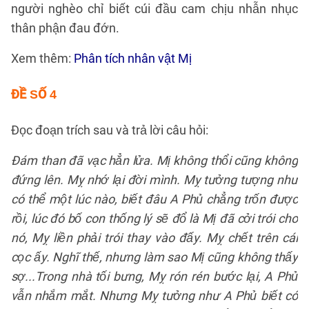
người nghèo chỉ biết cúi đầu cam chịu nhẫn nhục
thân phận đau đớn.
Xem thêm:
Phân tích nhân vật Mị
ĐỀ SỐ 4
Đọc đoạn trích sau và trả lời câu hỏi:
Đám than đã vạc hẳn lửa. Mị không thổi cũng không
đứng lên. Mỵ nhớ lại đời mình. Mỵ tưởng tượng như
có thể một lúc nào, biết đâu A Phủ chẳng trốn được
rồi, lúc đó bố con thống lý sẽ đổ là Mị đã cởi trói cho
nó, Mỵ liền phải trói thay vào đấy. Mỵ chết trên cái
cọc ấy. Nghĩ thế, nhưng làm sao Mị cũng không thấy
sợ...Trong nhà tối bưng, Mỵ rón rén bước lại, A Phủ
vẫn nhắm mắt. Nhưng Mỵ tưởng như A Phủ biết có