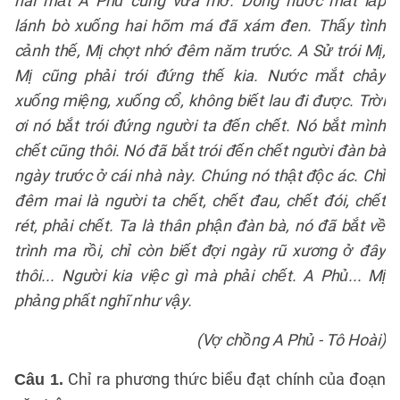
hai mắt A Phủ cũng vừa mở. Dòng nước mắt lấp
lánh bò xuống hai hõm má đã xám đen. Thấy tình
cảnh thế, Mị chợt nhớ đêm năm trước. A Sử trói Mị,
Mị cũng phải trói đứng thế kia. Nước mắt chảy
xuống miệng, xuống cổ, không biết lau đi được. Trời
ơi nó bắt trói đứng người ta đến chết. Nó bắt mình
chết cũng thôi. Nó đã bắt trói đến chết người đàn bà
ngày trước ở cái nhà này. Chúng nó thật độc ác. Chỉ
đêm mai là người ta chết, chết đau, chết đói, chết
rét, phải chết. Ta là thân phận đàn bà, nó đã bắt về
trình ma rồi, chỉ còn biết đợi ngày rũ xương ở đây
thôi... Người kia việc gì mà phải chết. A Phủ... Mị
phảng phất nghĩ như vậy.
(Vợ chồng A Phủ - Tô Hoài)
Chỉ ra phương thức biểu đạt chính của đoạn
Câu 1.