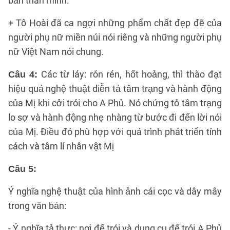
bản thân mình.
+ Tô Hoài đã ca ngợi những phẩm chất đẹp đẽ của
người phụ nữ miền núi nói riêng và những người phụ
nữ Việt Nam nói chung.
Các từ láy: rón rén, hốt hoảng, thì thào đạt
Câu 4:
hiệu quả nghệ thuật diễn tả tâm trạng và hành động
của Mị khi cởi trói cho A Phủ. Nó chứng tỏ tâm trạng
lo sợ và hành động nhẹ nhàng từ bước đi đến lời nói
của Mị. Điều đó phù hợp với quá trình phát triển tính
cách và tâm lí nhân vật Mị
Câu 5:
Ý nghĩa nghệ thuật của hình ảnh cái cọc và dây mây
trong văn bản:
- Ý nghĩa tả thực: nơi để trói và dụng cụ để trói A Phủ