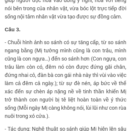
giúp người đọc hòa vào dòng ý nghĩ, hòa với tiếng
nói bên trong của nhân vật, vừa bóc lột trực tiếp đời
sống nội tâm nhân vật vừa tạo được sự đồng cảm.
Câu 3.
- Chuỗi hình ảnh so sánh có sự tăng cấp, từ so sánh
ngang bằng (Mị tưởng mình cũng là con trâu, mình
cũng là con ngựa…) đến so sánh hơn (Con ngựa, con
trâu làm còn có, đêm nó còn được đứng gãi chân,
đứng nhai cỏ, đàn bà con gái nhà này thì vùi vào việc
làm cả đêm cả ngày.); từ sự đè nén, áp bức về thể
xác đến sự chèn áp nặng nề về tinh thần khiến Mị
trở thành con người bị tê liệt hoàn toàn về ý thức
sống (Mỗi ngày Mị càng không nói, lùi lũi như con rùa
nuôi trong xó cửa.).
- Tác dụng: Nghệ thuật so sánh giúp Mị hiện lên sâu