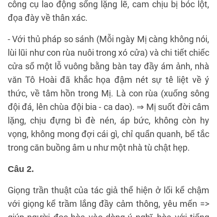
công cụ lao động sống lặng lẽ, cam chịu bị bóc lột,
đọa đày về thân xác.
- Với thủ pháp so sánh (Mỗi ngày Mị càng không nói,
lùi lũi như con rùa nuôi trong xó cửa) và chi tiết chiếc
cửa sổ một lỗ vuông bằng bàn tay đầy ám ảnh, nhà
văn Tô Hoài đã khắc họa đậm nét sự tê liệt về ý
thức, về tâm hồn trong Mị. Là con rùa (xuống sông
đội đá, lên chùa đội bia - ca dao). ⇒ Mị suốt đời câm
lặng, chịu đựng bì đè nén, áp bức, không còn hy
vọng, không mong đợi cái gì, chỉ quẩn quanh, bế tắc
trong căn buồng âm u như một nhà tù chật hẹp.
Câu 2.
Giọng trần thuật của tác giả thể hiện ở lối kể chậm
với giọng kể trầm lắng đầy cảm thông, yêu mến =>