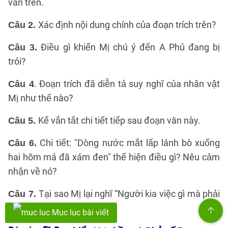
văn trên.
Xác định nội dung chính của đoạn trích trên?
Câu 2.
Điều gì khiến Mị chú ý đến A Phủ đang bị
Câu 3.
trói?
. Đoạn trích đã diễn tả suy nghĩ của nhân vật
Câu 4
Mị như thế nào?
Kể vắn tắt chi tiết tiếp sau đoạn văn này.
Câu 5.
Chi tiết: "Dòng nước mắt lấp lánh bò xuống
Câu 6.
hai hõm má đã xám đen" thể hiện điều gì? Nêu cảm
nhận về nó?
Tại sao Mị lại nghĩ “Người kia việc gì mà phải
Câu 7.
chết thế. A Phủ..."?
Mục lục bài viết