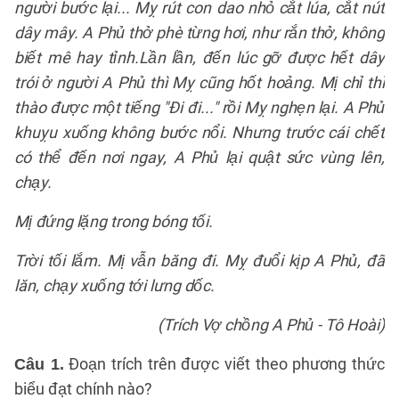
người bước lại... Mỵ rút con dao nhỏ cắt lúa, cắt nút
dây mây. A Phủ thở phè từng hơi, như rắn thở, không
biết mê hay tỉnh.Lần lần, đến lúc gỡ được hết dây
trói ở người A Phủ thì Mỵ cũng hốt hoảng. Mị chỉ thì
thào được một tiếng "Đi đi..." rồi Mỵ nghẹn lại. A Phủ
khuỵu xuống không bước nổi. Nhưng trước cái chết
có thể đến nơi ngay, A Phủ lại quật sức vùng lên,
chạy.
Mị đứng lặng trong bóng tối.
Trời tối lắm. Mị vẫn băng đi. Mỵ đuổi kịp A Phủ, đã
lăn, chạy xuống tới lưng dốc.
(Trích Vợ chồng A Phủ - Tô Hoài)
Đoạn trích trên được viết theo phương thức
Câu 1.
biểu đạt chính nào?