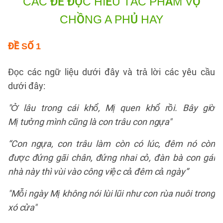
CÁC ĐỀ ĐỌC HIỂU TÁC PHẨM VỢ
CHỒNG A PHỦ HAY
ĐỀ SỐ 1
Đọc các ngữ liệu dưới đây và trả lời các yêu cầu
dưới đây:
"Ở lâu trong cái khổ, Mị quen khổ rồi. Bây giờ
Mị tưởng mình cũng là con trâu con ngựa"
“Con ngựa, con trâu làm còn có lúc, đêm nó còn
được đứng gãi chân, đứng nhai cỏ, đàn bà con gái
nhà này thì vùi vào công việc cả đêm cả ngày”
"Mỗi ngày Mị không nói lùi lũi như con rùa nuôi trong
xó cửa"