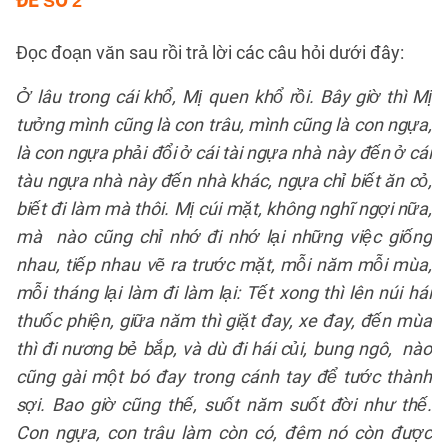
ĐỀ SỐ 2
Đọc đoạn văn sau rồi trả lời các câu hỏi dưới đây:
Ở lâu trong cái khổ, Mị quen khổ rồi. Bây giờ thì Mị
tưởng mình cũng là con trâu, mình cũng là con ngựa,
là con ngựa phải đổi ở cái tài ngựa nhà này đến ở cái
tàu ngựa nhà này đến nhà khác, ngựa chỉ biết ăn cỏ,
biết đi làm mà thôi. Mị cúi mặt, không nghĩ ngợi nữa,
mà nào cũng chỉ nhớ đi nhớ lại những việc giống
nhau, tiếp nhau vẽ ra trước mặt, mỗi năm mỗi mùa,
mỗi tháng lại làm đi làm lại: Tết xong thì lên núi hái
thuốc phiện, giữa năm thì giặt đay, xe đay, đến mùa
thì đi nương bẻ bắp, và dù đi hái củi, bung ngô, nào
cũng gài một bó đay trong cánh tay để tước thành
sợi. Bao giờ cũng thế, suốt năm suốt đời như thế.
Con ngựa, con trâu làm còn có, đêm nó còn được