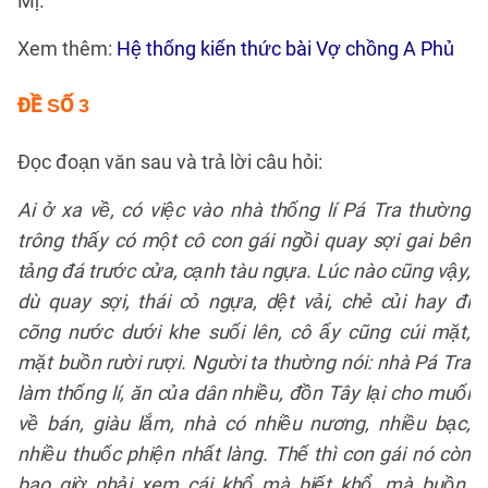
Mị.
Xem thêm:
Hệ thống kiến thức bài Vợ chồng A Phủ
ĐỀ SỐ 3
Đọc đoạn văn sau và trả lời câu hỏi:
Ai ở xa về, có việc vào nhà thống lí Pá Tra thường
trông thấy có một cô con gái ngồi quay sợi gai bên
tảng đá trước cửa, cạnh tàu ngựa. Lúc nào cũng vậy,
dù quay sợi, thái cỏ ngựa, dệt vải, chẻ củi hay đi
cõng nước dưới khe suối lên, cô ấy cũng cúi mặt,
mặt buồn rười rượi. Người ta thường nói: nhà Pá Tra
làm thống lí, ăn của dân nhiều, đồn Tây lại cho muối
về bán, giàu lắm, nhà có nhiều nương, nhiều bạc,
nhiều thuốc phiện nhất làng. Thế thì con gái nó còn
bao giờ phải xem cái khổ mà biết khổ, mà buồn.