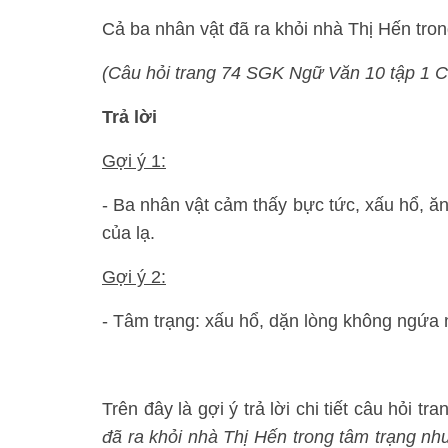
Cả ba nhân vật đã ra khỏi nhà Thị Hến tro
(Câu hỏi trang 74 SGK Ngữ Văn 10 tập 1 
Trả lời
Gợi ý 1:
- Ba nhân vật cảm thấy bực tức, xấu hổ, ă
của lạ.
Gợi ý 2:
- Tâm trạng: xấu hổ, dặn lòng không ngứa 
Trên đây là gợi ý trả lời chi tiết câu hỏi
đã ra khỏi nhà Thị Hến trong tâm trạng nh