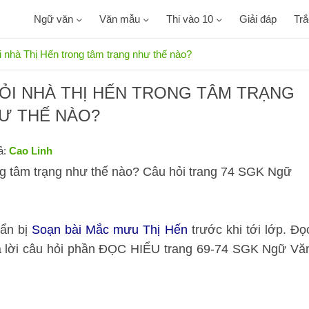
Ngữ văn
Văn mẫu
Thi vào 10
Giải đáp
Tr
i nhà Thị Hến trong tâm trạng như thế nào?
HỎI NHÀ THỊ HẾN TRONG TÂM TRẠNG
Ư THẾ NÀO?
ả:
Cao Linh
ong tâm trạng như thế nào? Câu hỏi trang 74 SGK Ngữ
uẩn bị
Soạn bài Mắc mưu Thị Hến
trước khi tới lớp. Đọ
 trả lời câu hỏi phần ĐỌC HIỂU trang 69-74 SGK Ngữ Vă