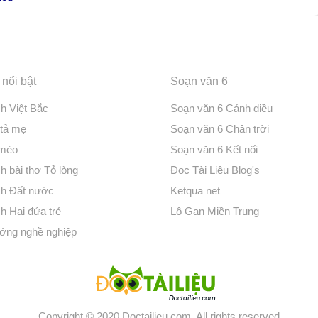
nổi bật
Soạn văn 6
ch Việt Bắc
Soạn văn 6 Cánh diều
 tả mẹ
Soạn văn 6 Chân trời
 mèo
Soạn văn 6 Kết nối
h bài thơ Tỏ lòng
Đọc Tài Liệu Blog's
ch Đất nước
Ketqua net
h Hai đứa trẻ
Lô Gan Miền Trung
ớng nghề nghiệp
Copyright © 2020 Doctailieu.com. All rights reserved