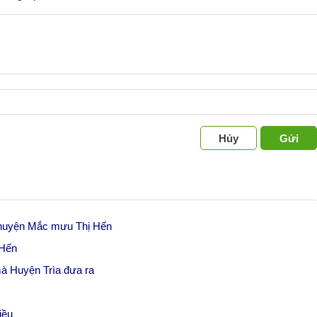
Hủy
Gửi
 chuyện Mắc mưu Thị Hến
 Hến
mà Huyện Trìa đưa ra
iều