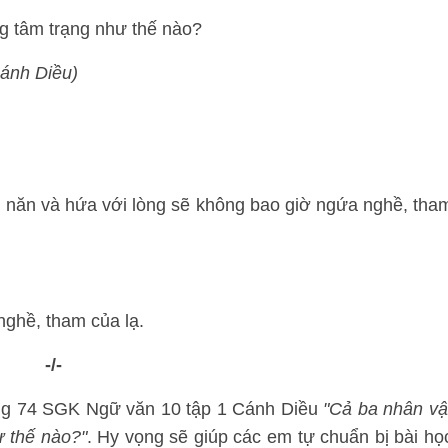
ng tâm trạng như thế nào?
Cánh Diều)
n năn và hứa với lòng sẽ không bao giờ ngứa nghề, tha
nghề, tham của lạ.
-/-
 trang 74 SGK Ngữ văn 10 tập 1 Cánh Diều
"Cả ba nhân vậ
ư thế nào?"
. Hy vọng sẽ giúp các em tự chuẩn bị bài họ