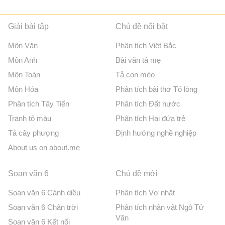
Giải bài tập
Chủ đề nổi bật
Môn Văn
Phân tích Việt Bắc
Môn Anh
Bài văn tả mẹ
Môn Toán
Tả con mèo
Môn Hóa
Phân tích bài thơ Tỏ lòng
Phân tích Tây Tiến
Phân tích Đất nước
Tranh tô màu
Phân tích Hai đứa trẻ
Tả cây phượng
Định hướng nghề nghiệp
About us on about.me
Soạn văn 6
Chủ đề mới
Soạn văn 6 Cánh diều
Phân tích Vợ nhặt
Soạn văn 6 Chân trời
Phân tích nhân vật Ngô Tử
Văn
Soạn văn 6 Kết nối