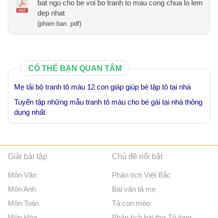
bat ngo cho be voi bo tranh to mau cong chua lo lem
dep nhat
(phien ban .pdf)
CÓ THỂ BẠN QUAN TÂM
Mẹ tải bộ tranh tô màu 12 con giáp giúp bé tập tô tại nhà
Tuyển tập những mẫu tranh tô màu cho bé gái tại nhà thông
dụng nhất
Giải bài tập
Chủ đề nổi bật
Môn Văn
Phân tích Việt Bắc
Môn Anh
Bài văn tả mẹ
Môn Toán
Tả con mèo
Môn Hóa
Phân tích bài thơ Tỏ lòng