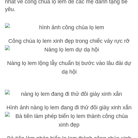
nhất về công chúa lọ lem để các mẹ dành tặng bé
yêu.
Công chúa lọ lem xinh đẹp trong chiếc váy rực rỡ
Nàng lọ lem lộng lẫy chuẩn bị bước vào lâu đài dự
dạ hội
Hình ảnh nàng lọ lem đang đi thử đôi giày xinh xắn