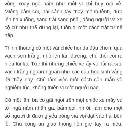
vòng xoay ngã năm như một vị chỉ huy oai vệ.
Miệng cầm còi, hai cánh tay thay mệnh lệnh, đưa
lên hạ xuống, sang trái sang phải, dòng người và xe
cộ cứ như thế dừng lại, tuôn đi một cách trật tự nề
nếp.
Thỉnh thoảng có một vài chiếc honda đậu chớm quá
vạch sơn trắng, nhô lên lân đường, chú thổi còi ra
hiệu lùi lại. Tức thì những chiếc xe ấy vội lùi ra sau
vạch trắng ngoan ngoãn như các cậu học sinh vâng
lời thầy dạy. Chú làm việc một cách cần mẫn và
nghiêm túc, không thiên vị một người nào.
Có một lần, ba cô gái ngồi trên một chiếc xe máy vù
tới ngã năm nhấn ga, bấm còi inh ỏi, làm cho một
số người đi đường yếu bóng vía vội dạt vào hai bên
lề. Chú công an giao thông liền giơ tay ra hiệu,