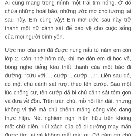
Ai cũng mang trong mình một trái tim nóng. Ở đó
chứa những hoài bão, những ước mơ cho tương tai
sau này. Em cũng vậy! Em mơ ước sau này trở
thành một nữ cảnh sát để bảo vệ cho cuộc sống
của mọi người bình yên.
Ước mơ của em đã được nung nấu từ năm em còn
lớp 2. Còn nhớ hôm đó, khi mẹ đón em đi học về,
bỗng nghe tiếng kêu thất thanh của một bác đi
đường: “cứu với…. cướp….cướp….!”. Liền sau đó,
có một chú cảnh sát rượt theo tên cướp. Sau một
lúc chống cự, tên cướp đã bị chú cảnh sát tóm gọn
và đưa về đồn. Trên trán chú, mồ hôi lăn dài, nhưng
không vì thế mà chú chểnh mảng công việc đang
thực hiện. Nét nghiêm nghị hiện hữu trên không
mặt chữ điền. Túi xách của cô đi đường may mắn
được tìm lại và không mất mát gì. Cô cảm ơn chú