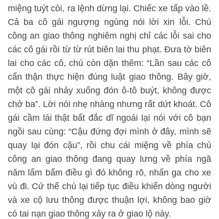
miệng tuýt còi, ra lệnh dừng lại. Chiếc xe tấp vào lề.
Cả ba cô gái ngượng ngùng nói lời xin lỗi. Chú
công an giao thông nghiêm nghị chỉ các lỗi sai cho
các cô gái rồi từ từ rút biên lai thu phạt. Đưa tờ biên
lai cho các cô, chú còn dặn thêm: “Lần sau các cô
cẩn thận thực hiện đúng luật giao thông. Bây giờ,
một cô gái nhảy xuống đón ô-tô buýt, không được
chở ba”. Lời nói nhẹ nhàng nhưng rất dứt khoát. Cô
gái cầm lái thật bất đắc dĩ ngoái lại nói với cô bạn
ngồi sau cùng: “Cậu đứng đợi mình ở đây, mình sẽ
quay lại đón cậu”, rồi chu cái miệng về phía chú
công an giao thông đang quay lưng về phía ngã
năm lẩm bẩm điều gì đó không rõ, nhấn ga cho xe
vù đi. Cứ thế chú lại tiếp tục điều khiển dòng người
và xe cộ lưu thông được thuận lợi, không bao giờ
có tai nạn giao thông xảy ra ở giao lộ này.