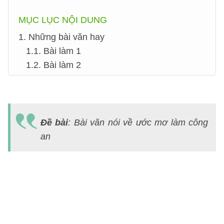
MỤC LỤC NỘI DUNG
1. Những bài văn hay
1.1. Bài làm 1
1.2. Bài làm 2
B
v
Đề bài
: Bài văn nói về ước mơ làm công
n
an
v
ư
m
l
c
a