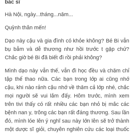
bác sĩ
Hà Nội, ngày...tháng...năm...
Quỳnh thân mến!
Dạo này cậu và gia đình có khỏe không? Bé Bi vẫn
bụ bẫm và dễ thương như hồi trước t gặp chứ?
Chắc giờ bé Bi đã biết đi rồi phải không?
Mình dạo này vẫn thế, vẫn đi học đều và chăm chỉ
tập thể thao nữa. Các bạn trong lớp ai cũng nhớ
cậu, khi nào rảnh cậu nhớ về thăm cả lớp nhé, chắc
mọi người sẽ vui lắm đấy. Hôm trước, mình xem
trên tivi thấy có rất nhiều các bạn nhỏ bị mắc các
bệnh nan y, trông các bạn rất đáng thương. Sau lần
đó, mình lóe lên ý nghĩ sau này lớn lên sẽ trở thành
một dược sĩ giỏi, chuyên nghiên cứu các loại thuốc