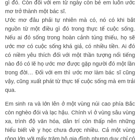
gì đó. Còn đối với em từ ngày còn bé em luôn ước
mơ trở thành một bác sĩ.
Ước mơ đâu phải tự nhiên mà có, nó có khi bắt
nguồn từ một điều gì đó trong thực tế cuộc sống.
Nếu ai đó sống trong hoàn cảnh túng thiếu, họ sẽ
ước mơ có cuộc sống khá giả, có nhiều tiền. Ai đó
có niềm yêu thích đối với một thần tượng nổi tiếng
nào đó có lẽ họ ước mơ được gặp người đó một lần
trong đời… Đối với em thì ước mơ làm bác sĩ cũng
vậy, cũng xuất phát từ thực tế cuộc sống mà em trải
qua.
Em sinh ra và lớn lên ở một vùng núi cao phía Bắc
còn nghèo đói và lạc hậu. Chính vì ở vùng sâu vùng
xa, trình độ văn hóa, dân trí còn thấp nên những
hiểu biết về y học chưa được nhiều. Cả một vùng
rộng lớn với mấy trăm hộ gia đình nhưng duy chỉ có