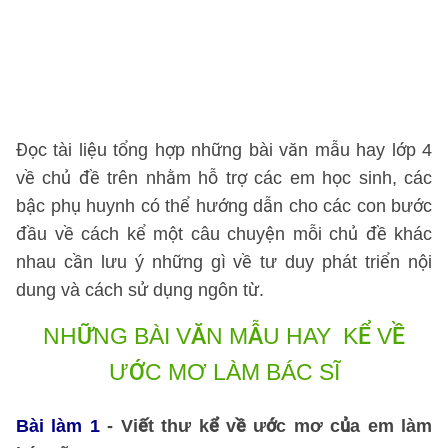
c
s
h
n
Đọc tài liệu tổng hợp những bài văn mẫu hay lớp 4
về chủ đề trên nhằm hỗ trợ các em học sinh, các
bậc phụ huynh có thể hướng dẫn cho các con bước
đầu về cách kể một câu chuyện mỗi chủ đề khác
nhau cần lưu ý những gì về tư duy phát triển nội
dung và cách sử dụng ngôn từ.
NHỮNG BÀI VĂN MẪU HAY
KỂ VỀ
ƯỚC MƠ LÀM BÁC SĨ
Bài làm 1
- Viết thư kể về ước mơ của em làm