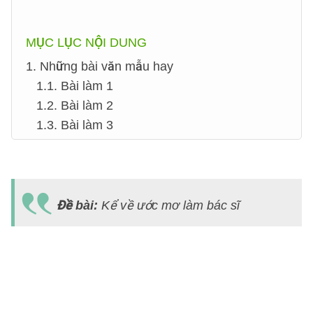
MỤC LỤC NỘI DUNG
1. Những bài văn mẫu hay
1.1. Bài làm 1
1.2. Bài làm 2
1.3. Bài làm 3
B
v
Đề bài:
Kể về ước mơ làm bác sĩ
K
v
ư
m
l
b