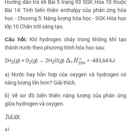
Hướng dẫn trả lời Bài 5 trang 93 SGK Hóa 10 thuộc
Bài 14: Tính biến thiên enthalpy của phản ứng hóa
học - Chương 5: Năng lượng hóa học - SGK Hóa học
lớp 10 Chân trời sáng tạo.
Khí hydrogen cháy trong không khí tạo
Câu hỏi:
thành nước theo phương trình hóa học sau:
Δ
r
H
298
o
o
Δ
2H
(
g
) + O
(
g
) → 2H
O(
g
)
= -483,64 kJ
H
2
2
2
r
298
a) Nước hay hỗn hợp của oxygen và hydrogen có
năng lượng lớn hơn? Giải thích.
b) Vẽ sơ đồ biến thiên năng lượng của phản ứng
giữa hydrogen và oxygen.
Trả lời:
a)