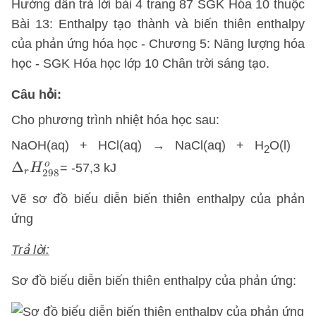
Hướng dẫn trả lời bài 4 trang 87 SGK Hóa 10 thuộc
Bài 13: Enthalpy tạo thành và biến thiên enthalpy
của phản ứng hóa học - Chương 5: Năng lượng hóa
học - SGK Hóa học lớp 10 Chân trời sáng tạo.
Câu hỏi:
Cho phương trình nhiệt hóa học sau:
NaOH(aq) + HCl(aq) → NaCl(aq) + H
O(l)
2
Δ
r
H
298
o
o
Δ
= -57,3 kJ
H
r
298
Vẽ sơ đồ biểu diễn biến thiên enthalpy của phản
ứng
Trả lời:
Sơ đồ biểu diễn biến thiên enthalpy của phản ứng: