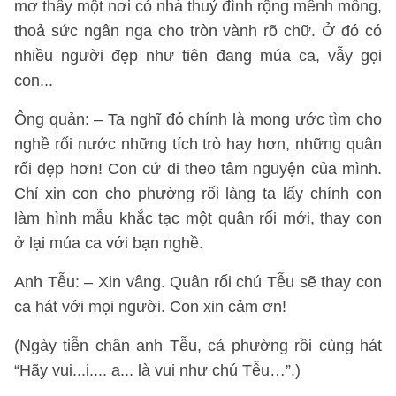
mơ thấy một nơi có nhà thuỷ đình rộng mênh mông,
thoả sức ngân nga cho tròn vành rõ chữ. Ở đó có
nhiều người đẹp như tiên đang múa ca, vẫy gọi
con...
Ông quản: – Ta nghĩ đó chính là mong ước tìm cho
nghề rối nước những tích trò hay hơn, những quân
rối đẹp hơn! Con cứ đi theo tâm nguyện của mình.
Chỉ xin con cho phường rối làng ta lấy chính con
làm hình mẫu khắc tạc một quân rối mới, thay con
ở lại múa ca với bạn nghề.
Anh Tễu: – Xin vâng. Quân rối chú Tễu sẽ thay con
ca hát với mọi người. Con xin cảm ơn!
(Ngày tiễn chân anh Tễu, cả phường rồi cùng hát
“Hãy vui...i.... a... là vui như chú Tễu…”.)