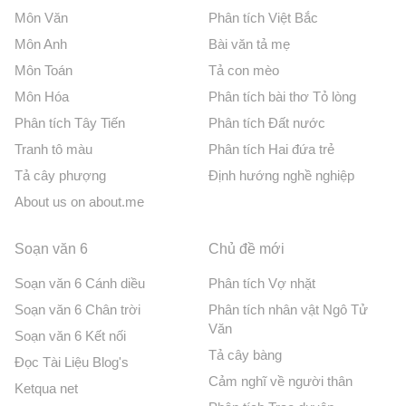
Môn Văn
Phân tích Việt Bắc
Môn Anh
Bài văn tả mẹ
Môn Toán
Tả con mèo
Môn Hóa
Phân tích bài thơ Tỏ lòng
Phân tích Tây Tiến
Phân tích Đất nước
Tranh tô màu
Phân tích Hai đứa trẻ
Tả cây phượng
Định hướng nghề nghiệp
About us on about.me
Soạn văn 6
Chủ đề mới
Soạn văn 6 Cánh diều
Phân tích Vợ nhặt
Soạn văn 6 Chân trời
Phân tích nhân vật Ngô Tử
Văn
Soạn văn 6 Kết nối
Tả cây bàng
Đọc Tài Liệu Blog's
Cảm nghĩ về người thân
Ketqua net