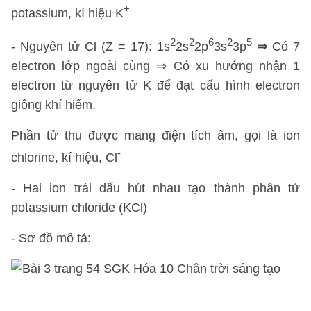
+
potassium, kí hiệu K
2
2
6
2
5
- Nguyên tử Cl (Z = 17): 1s
2s
2p
3s
3p
⇒
Có 7
electron lớp ngoài cùng ⇒ Có xu hướng nhận 1
electron từ nguyên tử K để đạt cấu hình electron
giống khí hiếm.
Phần tử thu được mang điện tích âm, gọi là ion
-
chlorine, kí hiệu, Cl
- Hai ion trái dấu hút nhau tạo thành phân tử
potassium chloride (KCl)
- Sơ đồ mô tả: