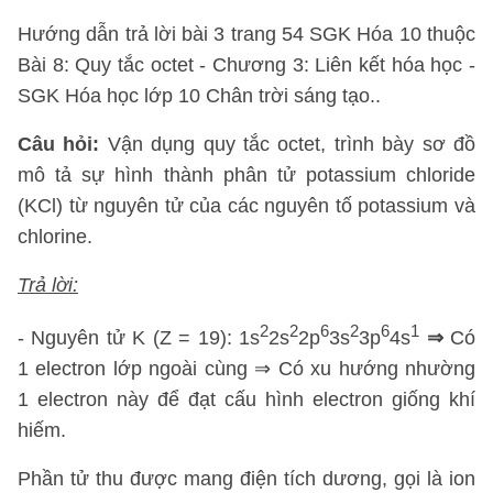
Hướng dẫn trả lời bài 3 trang 54 SGK Hóa 10 thuộc
Bài 8: Quy tắc octet - Chương 3: Liên kết hóa học -
SGK Hóa học lớp 10 Chân trời sáng tạo..
Câu hỏi:
Vận dụng quy tắc octet, trình bày sơ đồ
mô tả sự hình thành phân tử potassium chloride
(KCl) từ nguyên tử của các nguyên tố potassium và
chlorine.
Trả lời:
2
2
6
2
6
1
- Nguyên tử K (Z = 19): 1s
2s
2p
3s
3p
4s
⇒
Có
1 electron lớp ngoài cùng ⇒ Có xu hướng nhường
1 electron này để đạt cấu hình electron giống khí
hiếm.
Phần tử thu được mang điện tích dương, gọi là ion