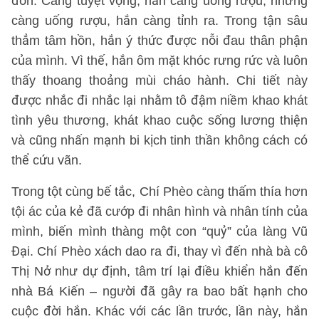
đớn. Càng tuyệt vọng, hắn càng uống rượu; nhưng
càng uống rượu, hắn càng tỉnh ra. Trong tận sâu
thẳm tâm hồn, hắn ý thức được nỗi đau thân phận
của mình. Vì thế, hắn ôm mặt khóc rưng rức và luôn
thấy thoang thoảng mùi cháo hành. Chi tiết này
được nhắc đi nhắc lại nhằm tô đậm niềm khao khát
tình yêu thương, khát khao cuộc sống lương thiện
và cũng nhấn mạnh bi kịch tinh thần không cách có
thể cứu vãn.
Trong tột cùng bế tắc, Chí Phèo càng thấm thía hơn
tội ác của kẻ đã cướp đi nhân hình và nhân tính của
mình, biến mình thàng một con “quỷ” của làng Vũ
Đại. Chí Phèo xách dao ra đi, thay vì đến nhà bà cô
Thị Nở như dự định, tâm trí lại điều khiển hắn đến
nhà Bá Kiến – người đã gây ra bao bất hạnh cho
cuộc đời hắn. Khác với các lần trước, lần này, hắn