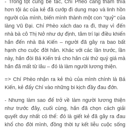
- Trong tột cùng bế tắc, Chí Phèo càng thấm thía
hơn tội ác của kẻ đã cướp đi dung mạo và linh hồn
người của mình, biến mình thành một con "quỷ" của
làng Vũ Đại. Chí Phèo xách dao ra đi, thay vì đến
nhà bà cô Thị Nở như dự định, tâm trí lại điều khiển
hắn đến nhà Bá Kiến – người đã gây ra bao bất
hạnh cho cuộc đời hắn. Khác với các lần trước, lần
này, hắn đòi Bá Kiến trả cho hắn cái thứ quý giá mà
hắn đã mất từ lâu – đó là làm người lương thiện.
=> Chí Phèo nhận ra kẻ thù của mình chính là Bá
Kiến, kẻ đẩy Chí vào những bi kịch đầy đau đớn.
- Nhưng làm sao để trở về làm người lương thiện
như trước đây, cuối cùng, hắn đã chọn cách giải
quyết duy nhất có thể: đó là giết kẻ đã gây ra đau
khổ cho đời mình, đồng thời tự kết liễu cuộc sống