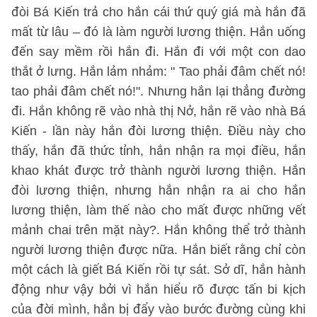
đòi Bá Kiến trả cho hắn cái thứ quý giá mà hắn đã
mất từ lâu – đó là làm người lương thiện. Hắn uống
đến say mềm rồi hắn đi. Hắn đi với một con dao
thắt ở lưng. Hắn lảm nhảm: " Tao phải đâm chết nó!
tao phải đâm chết nó!". Nhưng hắn lại thẳng đường
đi. Hắn không rẽ vào nhà thị Nở, hắn rẽ vào nhà Bá
Kiến - lần này hắn đòi lương thiện. Điều này cho
thấy, hắn đã thức tỉnh, hắn nhận ra mọi điều, hắn
khao khát được trở thành người lương thiện. Hắn
đòi lương thiện, nhưng hắn nhận ra ai cho hắn
lương thiện, làm thế nào cho mất được những vết
mảnh chai trên mặt này?. Hắn không thể trở thành
người lương thiện được nữa. Hắn biết rằng chỉ còn
một cách là giết Bá Kiến rồi tự sát. Sở dĩ, hắn hành
động như vậy bởi vì hắn hiểu rõ được tấn bi kịch
của đời mình, hắn bị đẩy vào bước đường cùng khi