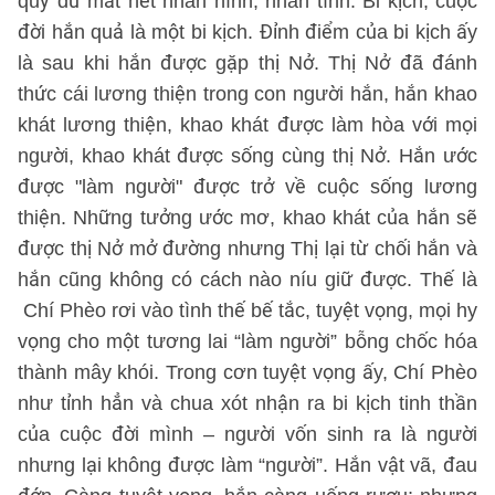
quỷ dữ mất hết nhân hình, nhân tính. Bi kịch, cuộc
đời hắn quả là một bi kịch. Đỉnh điểm của bi kịch ấy
là sau khi hắn được gặp thị Nở. Thị Nở đã đánh
thức cái lương thiện trong con người hắn, hắn khao
khát lương thiện, khao khát được làm hòa với mọi
người, khao khát được sống cùng thị Nở. Hắn ước
được "làm người" được trở về cuộc sống lương
thiện. Những tưởng ước mơ, khao khát của hắn sẽ
được thị Nở mở đường nhưng Thị lại từ chối hắn và
hắn cũng không có cách nào níu giữ được. Thế là
Chí Phèo rơi vào tình thế bế tắc, tuyệt vọng, mọi hy
vọng cho một tương lai “làm người” bỗng chốc hóa
thành mây khói. Trong cơn tuyệt vọng ấy, Chí Phèo
như tỉnh hẳn và chua xót nhận ra bi kịch tinh thần
của cuộc đời mình – người vốn sinh ra là người
nhưng lại không được làm “người”. Hắn vật vã, đau