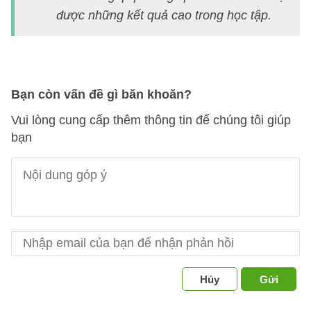
s
được những kết quả cao trong học tập.
9
bà
7
Bạn còn vấn đề gì băn khoăn?
Vui lòng cung cấp thêm thông tin để chúng tôi giúp
bạn
Hủy
Gửi