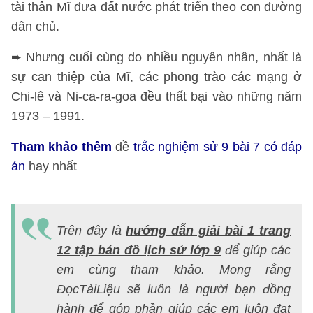
tài thân Mĩ đưa đất nước phát triển theo con đường
dân chủ.
➨ Nhưng cuối cùng do nhiều nguyên nhân, nhất là
sự can thiệp của Mĩ, các phong trào các mạng ở
Chi-lê và Ni-ca-ra-goa đều thất bại vào những năm
1973 – 1991.
Tham khảo thêm
đề
trắc nghiệm sử 9 bài 7 có đáp
án
hay nhất
H
d
Trên đây là
hướng dẫn giải bài 1 trang
gi
12 tập bản đồ lịch sử lớp 9
để giúp các
t
em cùng tham khảo. Mong rằng
b
ĐọcTàiLiệu sẽ luôn là người bạn đồng
đ
hành để góp phần giúp các em luôn đạt