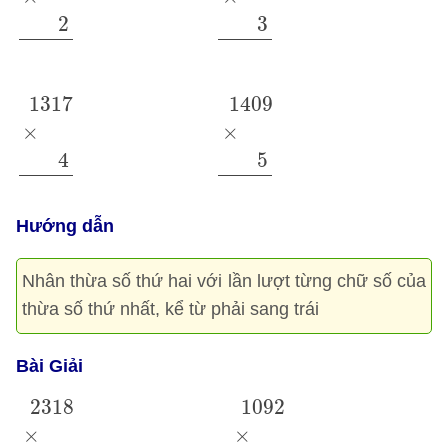
2
3
1317
×
4
1409
×
5
1317
1409
×
×
4
5
Hướng dẫn
Nhân thừa số thứ hai với lần lượt từng chữ số của
thừa số thứ nhất, kể từ phải sang trái
Bài Giải
2318
×
2
4636
1092
×
3
3276
2318
1092
×
×