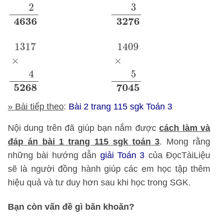
2
3
4636
3276
1317
×
4
5268
1409
×
5
7045
1317
1409
×
×
4
5
5268
7045
» Bài tiếp theo
:
Bài 2 trang 115 sgk Toán 3
Nội dung trên đã giúp bạn nắm được
cách làm và
đáp án bài 1 trang 115 sgk toán 3
. Mong rằng
những bài hướng dẫn
giải Toán 3
của ĐọcTàiLiệu
sẽ là người đồng hành giúp các em học tập thêm
hiệu quả và tư duy hơn sau khi học trong SGK.
Bạn còn vấn đề gì băn khoăn?