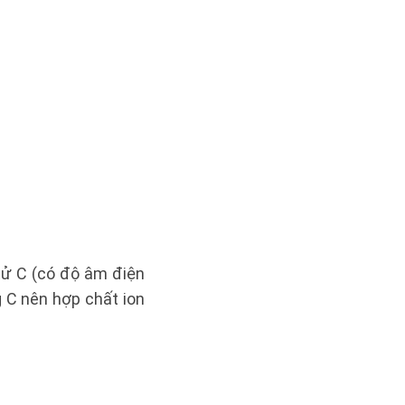
 tử C (có độ âm điện
g C nên hợp chất ion