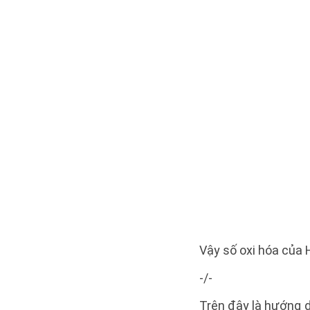
Vậy số oxi hóa của H 
-/-
Trên đây là hướng d