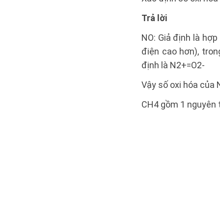
Trả lời
NO: Giả định là hợp
điện cao hơn), tron
định là N2+=O2-
Vậy số oxi hóa của N 
CH4 gồm 1 nguyên tử