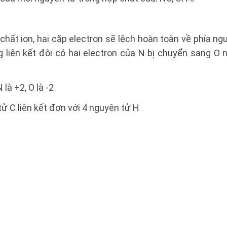
 chất ion, hai cặp electron sẽ lệch hoàn toàn về phía n
g liên kết đôi có hai electron của N bị chuyển sang O 
là +2, O là -2
 C liên kết đơn với 4 nguyên tử H