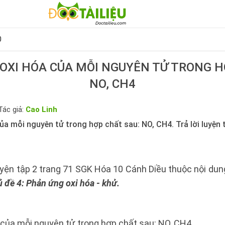
0
 OXI HÓA CỦA MỖI NGUYÊN TỬ TRONG H
NO, CH4
Tác giả:
Cao Linh
ủa mỗi nguyên tử trong hợp chất sau: NO, CH4. Trả lời luyện 
luyện tập 2 trang 71 SGK Hóa 10 Cánh Diều thuộc nội du
 đề 4: Phản ứng oxi hóa - khử.
 của mỗi nguyên tử trong hợp chất sau: NO, CH4.