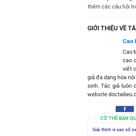
thêm các câu hỏi tr
GIỚI THIỆU VỀ TÁ
Cao 
Cao M
cao c
viết 
giả đa dạng hóa nộ
sinh. Tác giả luôn
website doctailieu.
CÓ THỂ BẠN Q
Giải thích vì sao số o