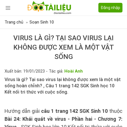
Đăng nhập
Trang chủ
Soạn Sinh 10
VIRUS LÀ GÌ? TẠI SAO VIRUS LẠI
KHÔNG ĐƯỢC XEM LÀ MỘT VẬT
SỐNG
Xuất bản: 19/01/2023 - Tác giả:
Hoài Anh
Virus là gì? Tại sao virus lại không được xem là một vật
sống hoàn chỉnh? , Câu 1 trang 142 SGK Sinh học 10
Kết nối tri thức với cuộc sống.
Hướng dẫn giải
câu 1 trang 142 SGK Sinh 10
thuộc
Bài 24: Khái quát về virus - Phần hai - Chương 7:
Virus
- SGK Sinh học lớp 10 Kết nối tri thức với cuộc