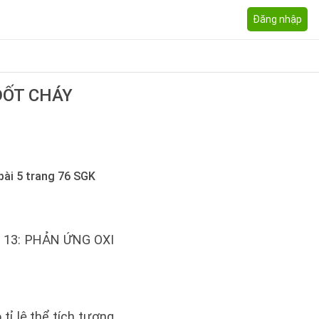
Đăng nhập
ĐỐT CHÁY
bài 5 trang 76 SGK
ài 13: PHẢN ỨNG OXI
ỉ lệ thể tích tương