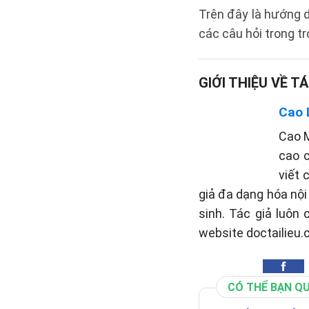
Trên đây là hướng 
các câu hỏi trong t
GIỚI THIỆU VỀ TÁ
Cao 
Cao M
cao c
viết 
giả đa dạng hóa nộ
sinh. Tác giả luôn
website doctailieu.
CÓ THỂ BẠN Q