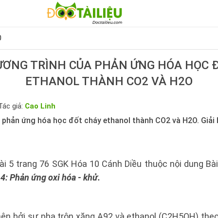
0
ƯƠNG TRÌNH CỦA PHẢN ỨNG HÓA HỌC 
ETHANOL THÀNH CO2 VÀ H2O
Tác giả:
Cao Linh
a phản ứng hóa học đốt cháy ethanol thành CO2 và H2O. Giải 
bài 5 trang 76 SGK Hóa 10 Cánh Diều thuộc nội dung B
4: Phản ứng oxi hóa - khử.
ên bởi sự pha trộn xăng A92 và ethanol (C2H5OH) theo t