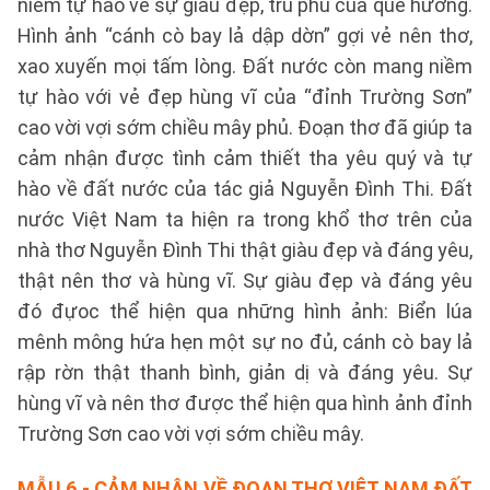
niềm tự hào về sự giàu đẹp, trù phú của quê hương.
Hình ảnh “cánh cò bay lả dập dờn” gợi vẻ nên thơ,
xao xuyến mọi tấm lòng. Đất nước còn mang niềm
tự hào với vẻ đẹp hùng vĩ của “đỉnh Trường Sơn”
cao vời vợi sớm chiều mây phủ. Đoạn thơ đã giúp ta
cảm nhận được tình cảm thiết tha yêu quý và tự
hào về đất nước của tác giả Nguyễn Đình Thi. Đất
nước Việt Nam ta hiện ra trong khổ thơ trên của
nhà thơ Nguyễn Đình Thi thật giàu đẹp và đáng yêu,
thật nên thơ và hùng vĩ. Sự giàu đẹp và đáng yêu
đó đựoc thể hiện qua những hình ảnh: Biển lúa
mênh mông hứa hẹn một sự no đủ, cánh cò bay lả
rập rờn thật thanh bình, giản dị và đáng yêu. Sự
hùng vĩ và nên thơ được thể hiện qua hình ảnh đỉnh
Trường Sơn cao vời vợi sớm chiều mây.
MẪU 6
- CẢM NHẬN VỀ ĐOẠN THƠ VIỆT NAM ĐẤT