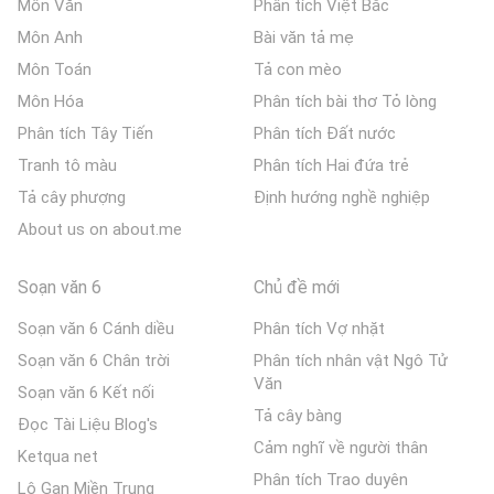
Môn Văn
Phân tích Việt Bắc
Môn Anh
Bài văn tả mẹ
Môn Toán
Tả con mèo
Môn Hóa
Phân tích bài thơ Tỏ lòng
Phân tích Tây Tiến
Phân tích Đất nước
Tranh tô màu
Phân tích Hai đứa trẻ
Tả cây phượng
Định hướng nghề nghiệp
About us on about.me
Soạn văn 6
Chủ đề mới
Soạn văn 6 Cánh diều
Phân tích Vợ nhặt
Soạn văn 6 Chân trời
Phân tích nhân vật Ngô Tử
Văn
Soạn văn 6 Kết nối
Tả cây bàng
Đọc Tài Liệu Blog's
Cảm nghĩ về người thân
Ketqua net
Phân tích Trao duyên
Lô Gan Miền Trung