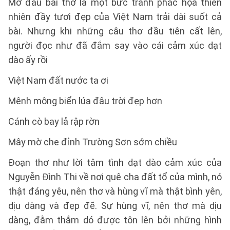
Mở đầu bài thơ là một bức tranh phác họa thiên
nhiên đầy tươi đẹp của Việt Nam trải dài suốt cả
bài. Nhưng khi những câu thơ đầu tiên cất lên,
người đọc như đã đắm say vào cái cảm xúc dạt
dào ấy rồi
Việt Nam đất nước ta ơi
Mênh mông biển lúa đâu trời đẹp hơn
Cánh cò bay lả rập rờn
Mây mờ che đỉnh Trường Sơn sớm chiều
Đoạn thơ như lời tâm tình dạt dào cảm xúc của
Nguyễn Đình Thi về nơi quê cha đất tổ của mình, nó
thật đáng yêu, nên thơ và hùng vĩ mà thật bình yên,
dịu dàng và đẹp đẽ. Sự hùng vĩ, nên thơ mà dịu
dàng, đằm thắm dó được tôn lên bởi những hình