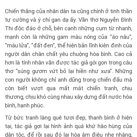
Chiến thắng của nhân dân ta cũng chính ở tinh thần
tự cường và ý chí gan dạ ấy. Vần thơ Nguyễn Đình
Thi độc đáo ở chỗ, bên cạnh những cụm từ nhanh,
mạnh còn là những gam màu nóng của “áo nâu”,
“máu lửa”, “đất đen”, thể hiện bản lĩnh kiên định của
người dân chân chất yêu chuộng hòa bình. Cao cả
hơn là tính nhân văn được tác giả gói gọn trong câu
thơ “súng gươm vứt bỏ lại hiền như xưa”. Những
con người không chỉ anh dũng trong chiến đấu mà
còn biết vượt qua mất mát chiến tranh, chịu
thương, chịu khó cùng nhau xây dựng đất nước hòa
bình, hạnh phúc.
Từ bức tranh làng quê tươi đẹp, thanh bình ở hiện
tại, tác giả gợi lại hình ảnh quá khứ hào hùng của
dân tộc, để rồi sau đó lại hòa âm điệu nhẹ nhàng,