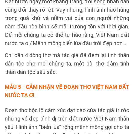
Đất nước ngày một khang trang, đời sống nhân dân
cũng đổi thay rõ rệt. Vậy nhưng, hình ảnh hào hùng
trong quá khứ và niềm vui của con người những
năm đầu hòa bình sẽ mãi trường tồn với thời gian.
Để mỗi chúng ta có thể tự hào rằng, Việt Nam đất
nước ta ơi/ Mênh mông biển lúa đâu trời đẹp hơn…
Chỉ cần 4 dòng thơ mà tác giả đã đem lại tinh thần
dân tộc cho mỗi chúng ta, một bài thơ đậm tinh
thần dân tộc sâu sắc.
MẪU 5
- CẢM NHẬN VỀ ĐOẠN THƠ VIỆT NAM ĐẤT
NƯỚC TA ƠI
Đoạn thơ bộc lộ cảm xúc dạt dào của tác giả trước
những vẻ đẹp bình dị trên đất nước Việt Nam thân
yêu. Hình ảnh “biển lúa” rộng mênh mông gợi cho ta