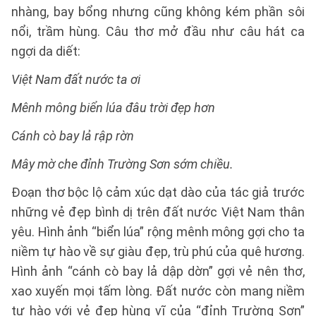
nhàng, bay bổng nhưng cũng không kém phần sôi
nổi, trầm hùng. Câu thơ mở đầu như câu hát ca
ngợi da diết:
Việt Nam đất nước ta ơi
Mênh mông biển lúa đâu trời đẹp hơn
Cánh cò bay lả rập rờn
Mây mờ che đỉnh Trường Sơn sớm chiều.
Đoạn thơ bộc lộ cảm xúc dạt dào của tác giả trước
những vẻ đẹp bình dị trên đất nước Việt Nam thân
yêu. Hình ảnh “biển lúa” rộng mênh mông gợi cho ta
niềm tự hào về sự giàu đẹp, trù phú của quê hương.
Hình ảnh “cánh cò bay lả dập dờn” gợi vẻ nên thơ,
xao xuyến mọi tấm lòng. Đất nước còn mang niềm
tự hào với vẻ đẹp hùng vĩ của “đỉnh Trường Sơn”