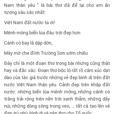
Nam thân yêu " là bài thơ đã để lại cho em ấn
tượng sâu sắc nhất:
Việt Nam đất nước ta ơi!
Mênh mông biển lúa đâu trời đẹp hơn
Cánh cò bay lả dập dờn,
Mây mờ che đỉnh Trường Sơn sớm chiều
Đây chỉ là một đoạn thơ trong bài nhưng cũng thật
hay và đặc sắc. Đoạn thơ bộc lộ rất rõ cảm xúc dạt
dào của tác giả trước những vẻ đẹp bình dị trên đất
nước Việt Nam thân yêu. Cảnh đẹp trên khắp đất
nước: những biển lúa mênh mông, những cánh cò
trắng trải rộng trên nền trời xanh thẳm, những dãy
núi, những dòng sông trong veo, ... tất cả tạo lên vẻ
đẹp trù phú, bình dị và nên thơ cho Tổ quốc.