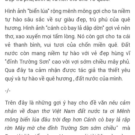
Hình ảnh "biển lúa" rộng mênh mông gợi cho ta niềm
tự hào sâu sắc về sự giàu đẹp, trù phú của quê
hương. Hình ảnh "cánh cò bay lả dập dờn" gợi vẻ nên
thơ, xao xuyến mọi tấm lòng. Nó còn gợi cho ta cái
vẻ thanh bình, vui tươi của chốn miền quê. Đất
nước còn mang niềm tự hào với vẻ đẹp hùng vĩ
"đỉnh Trường Sơn" cao vời vợi sớm chiều mây phủ.
Qua đây ta cảm nhận được tác giả tha thiết yêu
quý và tự hào về quê hương , đất nước của mình.
-/-
Trên đây là những gợi ý hay cho đề văn
nêu cảm
nhận về đoạn thơ Việt Nam đất nước ta ơi Mênh
mông biển lúa đâu trời đẹp hơn Cánh cò bay lả rập
rờn Mây mờ che đỉnh Trường Sơn sớm chiều"
mà