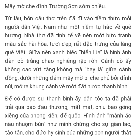
Mây mờ che đỉnh Trường Sơn sớm chiều.
Từ lâu, bốn câu thơ trên đã đi vào tiềm thức mỗi
người dân Việt Nam như một niềm tự hào về quê
hương. Nhà thơ đã tinh tế vẽ nên một bức tranh
màu sắc hài hòa, tươi đẹp, rất đặc trưng của làng
quê Việt. Giữa nền xanh biếc “biển lúa” là hình ảnh
đàn cò trắng chao nghiêng rập rờn. Cánh cò ấy
không cao vút tầng không mà “bay lả” giữa cánh
đồng, dưới những đám mây mờ bị che phủ bởi đỉnh
núi, mở ra khung cảnh về một đất nước thanh bình.
Để có được sự thanh bình ấy, dân tộc ta đã phải
trải qua bao đau thương, mất mát, chịu bao gông
xiềng của phong kiến, đế quốc. Hình ảnh “mảnh áo
nâu nhuộm bùn” như minh chứng cho sự gian lao,
tảo tần, cho đức hy sinh của những con người thật