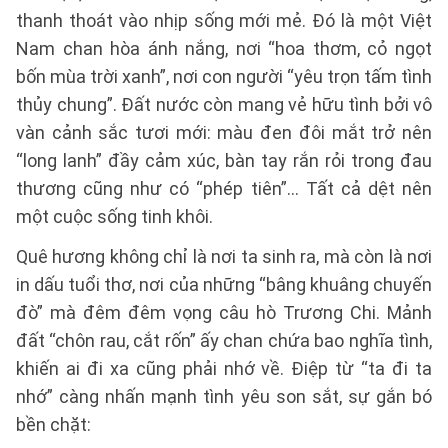
thanh thoát vào nhịp sống mới mẻ. Đó là một Việt
Nam chan hòa ánh nắng, nơi “hoa thơm, cỏ ngọt
bốn mùa trời xanh”, nơi con người “yêu trọn tấm tình
thủy chung”. Đất nước còn mang vẻ hữu tình bởi vô
vàn cảnh sắc tươi mới: màu đen đôi mắt trở nên
“long lanh” đầy cảm xúc, bàn tay rắn rỏi trong đau
thương cũng như có “phép tiên”… Tất cả dệt nên
một cuộc sống tinh khôi.
Quê hương không chỉ là nơi ta sinh ra, mà còn là nơi
in dấu tuổi thơ, nơi của những “bâng khuâng chuyến
đò” mà đêm đêm vọng câu hò Trương Chi. Mảnh
đất “chôn rau, cắt rốn” ấy chan chứa bao nghĩa tình,
khiến ai đi xa cũng phải nhớ về. Điệp từ “ta đi ta
nhớ” càng nhấn mạnh tình yêu son sắt, sự gắn bó
bền chặt: