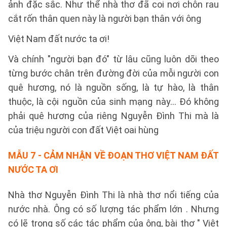
ảnh đặc sắc. Như thể nhà thơ đã coi nơi chôn rau
cắt rốn thân quen này là người bạn thân với ông
Việt Nam đất nước ta ơi!
Và chính "người bạn đó" từ lâu cũng luôn dõi theo
từng bước chân trên đường đời của mỗi người con
quê hương, nó là nguồn sống, là tự hào, là thân
thuộc, là cội nguồn của sinh mạng này... Đó không
phải quê hương của riêng Nguyễn Đình Thi mà là
của triệu người con đất Việt oai hùng
MẪU 7
- CẢM NHẬN VỀ ĐOẠN THƠ VIỆT NAM ĐẤT
NƯỚC TA ƠI
Nhà thơ Nguyễn Đình Thi là nhà thơ nổi tiếng của
nước nhà. Ông có số lượng tác phẩm lớn . Nhưng
có lẽ trong số các tác phẩm của ông, bài thơ " Việt