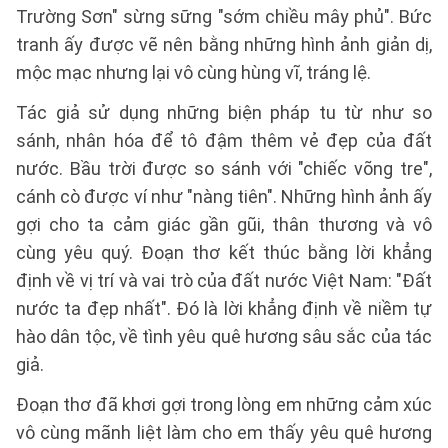
Trường Sơn" sừng sững "sớm chiều mây phủ". Bức
tranh ấy được vẽ nên bằng những hình ảnh giản dị,
mộc mạc nhưng lại vô cùng hùng vĩ, tráng lệ.
Tác giả sử dụng những biện pháp tu từ như so
sánh, nhân hóa để tô đậm thêm vẻ đẹp của đất
nước. Bầu trời được so sánh với "chiếc võng tre",
cánh cò được ví như "nàng tiên". Những hình ảnh ấy
gợi cho ta cảm giác gần gũi, thân thương và vô
cùng yêu quý. Đoạn thơ kết thúc bằng lời khẳng
định về vị trí và vai trò của đất nước Việt Nam: "Đất
nước ta đẹp nhất". Đó là lời khẳng định về niềm tự
hào dân tộc, về tình yêu quê hương sâu sắc của tác
giả.
Đoạn thơ đã khơi gợi trong lòng em những cảm xúc
vô cùng mãnh liệt làm cho em thấy yêu quê hương