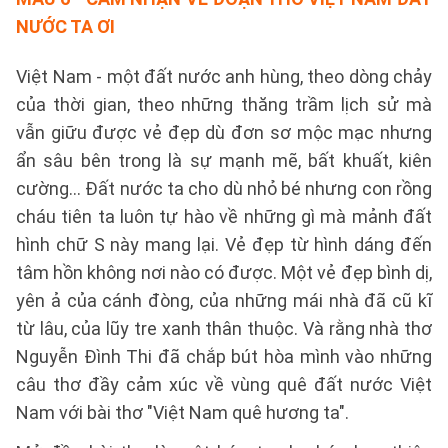
NƯỚC TA ƠI
Việt Nam - một đất nước anh hùng, theo dòng chảy
của thời gian, theo những thăng trầm lịch sử mà
vẫn giữu được vẻ đẹp dù đơn sơ mộc mạc nhưng
ẩn sâu bên trong là sự mạnh mẽ, bất khuất, kiên
cường... Đất nước ta cho dù nhỏ bé nhưng con rồng
cháu tiên ta luôn tự hào về những gì mà mảnh đất
hình chữ S này mang lại. Vẻ đẹp từ hình dáng đến
tâm hồn không nơi nào có được. Một vẻ đẹp bình dị,
yên ả của cánh đòng, của những mái nhà đã cũ kĩ
từ lâu, của lũy tre xanh thân thuộc. Và rằng nhà thơ
Nguyễn Đình Thi đã chắp bút hòa mình vào những
câu thơ đầy cảm xúc về vùng quê đất nước Việt
Nam với bài thơ "Việt Nam quê hương ta".