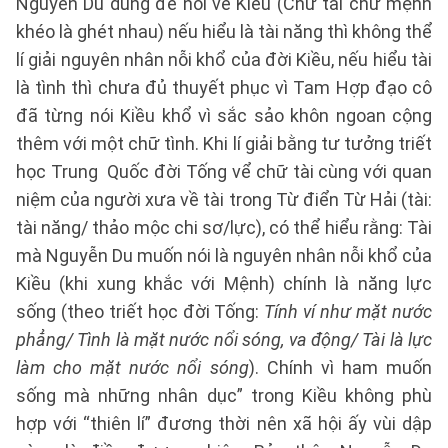
Nguyễn Du dùng để nói về Kiều (Chữ tài chữ mệnh
khéo là ghét nhau) nếu hiểu là tài năng thì không thể
lí giải nguyên nhân nỗi khổ của đời Kiều, nếu hiểu tài
là tình thì chưa đủ thuyết phục vì Tam Hợp đạo cô
đã từng nói Kiều khổ vì sắc sảo khôn ngoan cộng
thêm với một chữ tình. Khi lí giải bằng tư tưởng triết
học Trung Quốc đời Tống vể chữ tài cùng với quan
niệm của người xưa về tài trong Từ điển Từ Hải (tài:
tài năng/ thảo mộc chi sơ/lực), có thể hiểu rằng: Tài
mà Nguyễn Du muốn nói là nguyên nhân nỗi khổ của
Kiều (khi xung khắc với Mệnh) chính là năng lực
sống (theo triết học đời Tống:
Tính ví như mặt nước
phẳng/ Tình là mặt nước nổi sóng, va động/ Tài là lực
làm cho mặt nước nổi sóng
). Chính vì ham muốn
sống mà những nhân dục” trong Kiều không phù
hợp với “thiên lí” đương thời nên xã hội ấy vùi dập