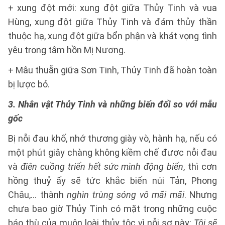
+ xung đột mới: xung đột giữa Thủy Tinh và vua
Hùng, xung đột giữa Thủy Tinh và đám thủy thần
thuộc hạ, xung đột giữa bổn phận và khát vọng tình
yêu trong tâm hồn Mị Nương.
+ Mâu thuẫn giữa Sơn Tinh, Thủy Tinh đã hoàn toàn
bị lược bỏ.
3. Nhân vật Thủy Tinh và những biến đổi so với mẫu
gốc
Bị nỗi đau khố, nhớ thương giày vò, hành hạ, nếu có
một phút giây chàng không kiềm chế được nỗi đau
và
điên cuồng triển hết sức mình động biển
, thì cơn
hồng thuỷ ấy sẽ tức khắc biến núi Tản, Phong
Châu,... thành
nghìn trùng sóng vô mãi mãi
. Nhưng
chưa bao giờ Thủy Tinh có mặt trong những cuộc
báo thù của muôn loài thủy tộc vì nỗi sợ này:
Tôi sẽ