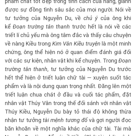
phẩm chất tốt đẹp trong tính cách của nàng, giành
được sự đồng tình sâu sắc của mọi người. Nói về
tư tưởng của Nguyễn Du, về
chủ ý
của ông khi
kể
Đoạn trường tân thanh
trước hết là nói về các
triết lí chủ yếu mà ông tâm đắc và thấy câu chuyện
về nàng Kiều trong
Kim Vân Kiều truyện
là một minh
chứng, ông thể hiện nó ở quan điểm đánh giá đối
với các sự kiện, nhân vật khi kể chuyện. Trong
Đoạn
trường tân thanh
, tư tưởng của Nguyễn Du trước
hết thể hiện ở triết luận chữ tài — xuyên suốt tác
phẩm và là nội dung quan trọng nhất. Đăng lên một
triết luận chua chát ở đầu và cuối tác phẩm, đặt
nhân vật Thúy Vân trong thế đối sánh với nhân vật
Thúy Kiều, Nguyễn Du bày tỏ thái độ không thừa
nhận tư tưởng
tài mệnh tương đố
và gợi người đọc
băn khoăn về một nghĩa khác của chữ tài. Tài mà