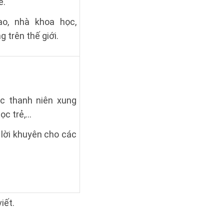
ẻ.
ạo, nhà khoa học,
 trên thế giới.
c thanh niên xung
c trẻ,...
 lời khuyên cho các
iết.