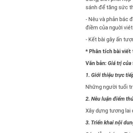
sánh để tăng sức th
- Nêu và phản bác đ
điềm của nguời viét
- Kết bài gây ấn tượ
* Phân tích bài viế
Văn bản:
Giá trị của 
1. Giới thiệu trực ti
Những người tuổi trẻ
2. Nêu luận điểm th
Xây dựng tương lai 
3. Triển khai nội du