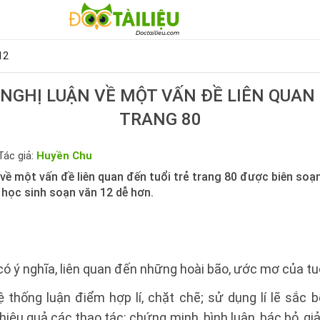
12
 NGHỊ LUẬN VỀ MỘT VẤN ĐỀ LIÊN QUAN
TRANG 80
Tác giả:
Huyền Chu
n về một vấn đề liên quan đến tuổi trẻ trang 80 được biên s
 học sinh soạn văn 12 dễ hơn.
ó ý nghĩa, liên quan đến những hoài bão, ước mơ của tuổ
ệ thống luận điểm hợp lí, chặt chẽ; sử dụng lí lẽ sắc 
hiệu quả các thao tác: chứng minh, bình luận, bác bỏ, giải