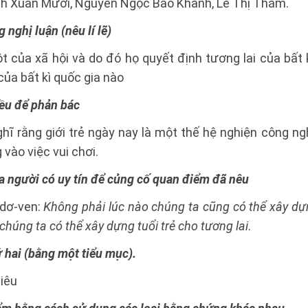
nh Xuân Mười, Nguyễn Ngọc Bảo Khanh, Lê Thị Thắm.
g nghị luận (nêu lí lẽ)
ột của xã hội và do đó họ quyết định tương lai của bất 
của bất kì quốc gia nào
hiều để phản bác
ghĩ rằng giới trẻ ngày nay là một thế hệ nghiện công n
 vào việc vui chơi.
ủa người có uy tín để củng cố quan điểm đã nêu
-dơ-ven:
Không phải lúc nào chúng ta cũng có thể xây dựn
chúng ta có thể xây dựng tuổi trẻ cho tương lai
.
 hai (bằng một tiểu mục).
iêu