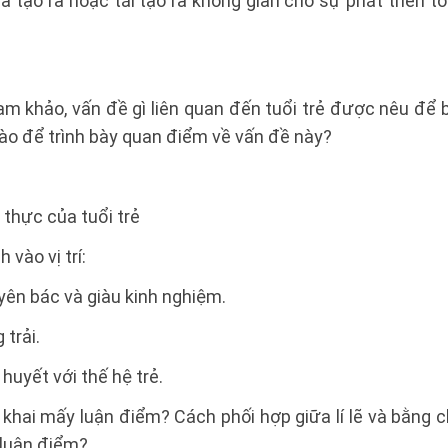
 tạo ra hoặc tái tạo ra không gian cho sự phát triển t
am khảo, vấn đề gì liên quan đến tuổi trẻ được nêu để 
 nào để trình bày quan điểm về vấn đề này?
h thực của tuổi trẻ
 vào vị trí:
yên bác và giàu kinh nghiệm.
trải.
huyết với thế hệ trẻ.
ển khai mấy luận điểm? Cách phối hợp giữa lí lẽ và bằng
 luận điểm?