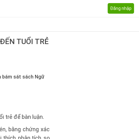
Đăng nhập
 ĐẾN TUỔI TRẺ
oạn bám sát sách Ngữ
i trẻ để bàn luận.
bén, bằng chứng xác
 thích, phân tích, so