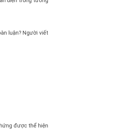
oàn diện trong tương
bàn luận? Người viết
 chứng được thể hiện