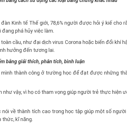
điểm bằng cách sử dụng các loại bằng chứng khác nhau
 đàn Kinh tế Thế giới, 78,6% người được hỏi ý kiế cho
i đang phá hủy việc làm.
toàn cầu, như đại dịch virus Corona hoặc biến đổi khí 
nh hưởng đến tương lai.
ểm bằng giải thích, phân tích, bình luận
 mình thành công ở trường học để đạt được những thà
n như vậy, vì họ có tham vọng giúp người trẻ thực hiện 
 nói về thành tích cao trong học tập giúp một số ngườ
 thức, kĩ năng.