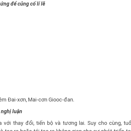
ứng để củng cố lí lẽ
êm Đai-xơn, Mai-cơn Giooc-đan.
 nghị luận
 với thay đổi, tiến bộ và tương lai. Suy cho cùng, tuổ