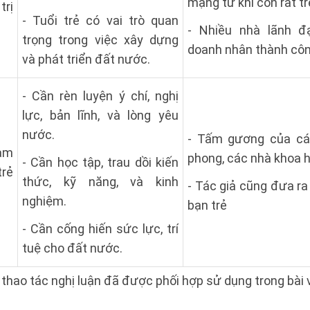
mạng từ khi còn rất tr
trị
- Tuổi trẻ có vai trò quan
- Nhiều nhà lãnh đ
trọng trong việc xây dựng
doanh nhân thành công
và phát triển đất nước.
- Cần rèn luyện ý chí, nghị
lực, bản lĩnh, và lòng yêu
nước.
- Tấm gương của cá
àm
phong, các nhà khoa họ
- Cần học tập, trau dồi kiến
trẻ
thức, kỹ năng, và kinh
- Tác giả cũng đưa ra
nghiệm.
bạn trẻ
- Cần cống hiến sức lực, trí
tuệ cho đất nước.
 thao tác nghị luận đã được phối hợp sử dụng trong bài v