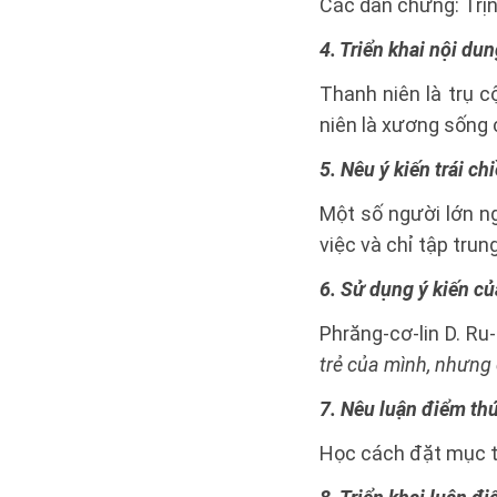
Các dẫn chứng: Trị
4. Triển khai nội dun
Thanh niên là trụ c
niên là xương sống 
5. Nêu ý kiến trái c
Một số người lớn n
việc và chỉ tập trung
6. Sử dụng ý kiến c
Phrăng-cơ-lin D. Ru
trẻ của mình, nhưng 
7. Nêu luận điểm thứ
Học cách đặt mục t