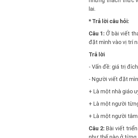
những thách thức và
lai.
* Trả lời câu hỏi:
Câu 1:
Ở bài viết th
đặt mình vào vị trí
Trả lời
- Vấn đề: giá trị đíc
- Người viết đặt mình
+ Là một nhà giáo u
+ Là một người từng 
+ Là một người tâm 
Câu 2:
Bài viết tri
như thế nào ở từng