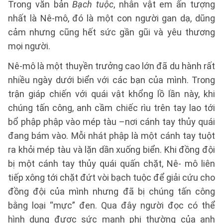
Trong văn bản
Bạch tuộc
, nhân vật em ấn tượng
nhất là Nê-mô, đó là một con người gan dạ, dũng
cảm nhưng cũng hết sức gần gũi và yêu thương
mọi người.
Nê-mô là một thuyền trưởng cao lớn đã du hành rất
nhiều ngày dưới biển với các bạn của mình. Trong
trận giáp chiến với quái vật khổng lồ lần này, khi
chúng tấn công, anh cầm chiếc rìu trên tay lao tới
bổ phập phập vào mép tàu –nơi cánh tay thủy quái
đang bám vào. Mỗi nhát phập là một cánh tay tuột
ra khỏi mép tàu và lặn dần xuống biển. Khi đồng đội
bị một cánh tay thủy quái quấn chặt, Nê- mô liên
tiếp xông tới chặt đứt vòi bạch tuộc để giải cứu cho
đồng đội của mình nhưng đã bị chúng tấn công
bằng loại “mực” đen. Qua đây người đọc có thể
hình dung được sức mạnh phi thường của anh