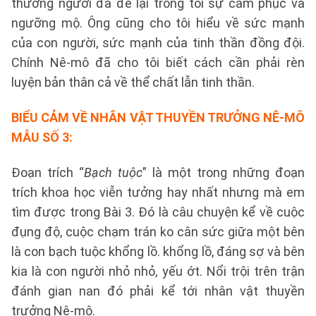
thương người đã để lại trong tôi sự cảm phục và
ngưỡng mộ. Ông cũng cho tôi hiểu về sức mạnh
của con người, sức mạnh của tinh thần đồng đội.
Chính Nê-mô đã cho tôi biết cách cần phải rèn
luyện bản thân cả về thể chất lẫn tinh thần.
BIỂU CẢM VỀ NHÂN VẬT THUYỀN TRƯỞNG NÊ-MÔ
MẪU SỐ 3
:
Đoạn trích “
Bạch tuộc
” là một trong những đoạn
trích khoa học viễn tưởng hay nhất nhưng mà em
tìm được trong Bài 3. Đó là câu chuyện kể về cuộc
đụng độ, cuộc chạm trán ko cân sức giữa một bên
là con bạch tuộc khổng lồ. khổng lồ, đáng sợ và bên
kia là con người nhỏ nhỏ, yếu ớt. Nổi trội trên trận
đánh gian nan đó phải kể tới nhân vật thuyền
trưởng Nê-mô.