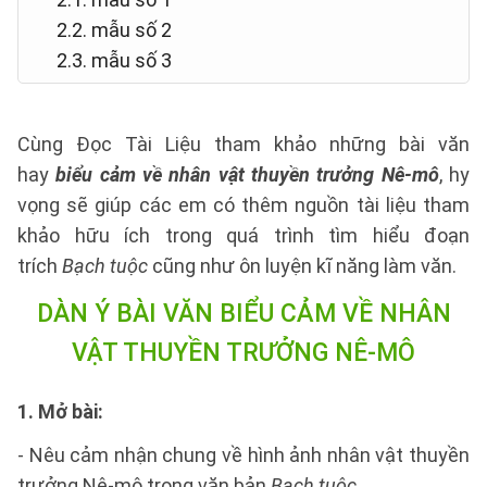
2.2. mẫu số 2
2.3. mẫu số 3
Cùng Đọc Tài Liệu tham khảo những bài văn
hay
biểu cảm về nhân vật thuyền trưởng Nê-mô
, hy
vọng sẽ giúp các em có thêm nguồn tài liệu tham
khảo hữu ích trong quá trình tìm hiểu đoạn
trích
Bạch tuộc
cũng như ôn luyện kĩ năng làm văn.
DÀN Ý
BÀI VĂN BIỂU CẢM VỀ NHÂN
VẬT THUYỀN TRƯỞNG NÊ-MÔ
1. Mở bài:
- Nêu cảm nhận chung về hình ảnh nhân vật thuyền
trưởng Nê-mô trong văn bản
Bạch tuộc