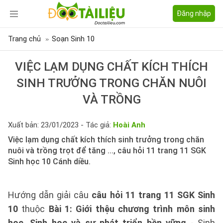
Đăng nhập
Trang chủ
Soạn Sinh 10
VIỆC LẠM DỤNG CHẤT KÍCH THÍCH
SINH TRƯỞNG TRONG CHĂN NUÔI
VÀ TRỒNG
Xuất bản: 23/01/2023 - Tác giả:
Hoài Anh
Việc lạm dụng chất kích thích sinh trưởng trong chăn
nuôi và trồng trọt để tăng ..., câu hỏi 11 trang 11 SGK
Sinh học 10 Cánh diều.
Hướng dẫn giải câu
câu hỏi 11 trang 11 SGK Sinh
10
thuộc
Bài 1: Giới thệu chương trình môn sinh
học. Sinh học và sự phát triển bền vững
- Sinh