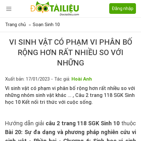
Đăng nhập
Trang chủ
Soạn Sinh 10
VI SINH VẬT CÓ PHẠM VI PHÂN BỐ
RỘNG HƠN RẤT NHIỀU SO VỚI
NHỮNG
Xuất bản: 17/01/2023 - Tác giả:
Hoài Anh
Vi sinh vật có phạm vi phân bố rộng hơn rất nhiều so với
những nhóm sinh vật khác ... , Câu 2 trang 118 SGK Sinh
học 10 Kết nối tri thức với cuộc sống.
Hướng dẫn giải
câu 2 trang 118 SGK Sinh 10
thuộc
Bài 20: Sự đa dạng và phương pháp nghiên cứu vi
sinh vật - Phần hai - Chương 6: Sinh học vi sinh