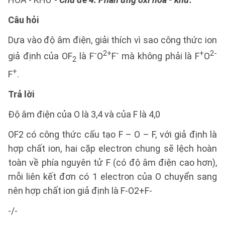
Câu hỏi
Dựa vào độ âm điện, giải thích vì sao công thức ion
-
2+
-
+
2-
giả định của OF
là F
O
F
mà không phải là F
O
2
+
F
.
Trả lời
Độ âm điện của O là 3,4 và của F là 4,0
OF2 có công thức cấu tạo F – O – F, với giả định là
hợp chất ion, hai cặp electron chung sẽ lệch hoàn
toàn về phía nguyên tử F (có độ âm điện cao hơn),
mỗi liên kết đơn có 1 electron của O chuyển sang
nên hợp chất ion giả định là F-O2+F-
-/-