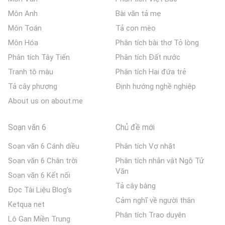
Môn Anh
Bài văn tả mẹ
Môn Toán
Tả con mèo
Môn Hóa
Phân tích bài thơ Tỏ lòng
Phân tích Tây Tiến
Phân tích Đất nước
Tranh tô màu
Phân tích Hai đứa trẻ
Tả cây phượng
Định hướng nghề nghiệp
About us on about.me
Soạn văn 6
Chủ đề mới
Soạn văn 6 Cánh diều
Phân tích Vợ nhặt
Soạn văn 6 Chân trời
Phân tích nhân vật Ngô Tử
Văn
Soạn văn 6 Kết nối
Tả cây bàng
Đọc Tài Liệu Blog's
Cảm nghĩ về người thân
Ketqua net
Phân tích Trao duyên
Lô Gan Miền Trung