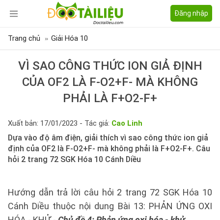
Đăng nhập
Trang chủ
Giải Hóa 10
VÌ SAO CÔNG THỨC ION GIẢ ĐỊNH
CỦA OF2 LÀ F-O2+F- MÀ KHÔNG
PHẢI LÀ F+O2-F+
Xuất bản: 17/01/2023 - Tác giả:
Cao Linh
Dựa vào độ âm điện, giải thích vì sao công thức ion giả
định của OF2 là F-O2+F- mà không phải là F+O2-F+. Câu
hỏi 2 trang 72 SGK Hóa 10 Cánh Diều
Hướng dẫn trả lời câu hỏi 2 trang 72 SGK Hóa 10
Cánh Diều thuộc nội dung Bài 13: PHẢN ỨNG OXI
HÓA - KHỬ -
Chủ đề 4: Phản ứng oxi hóa - khử.