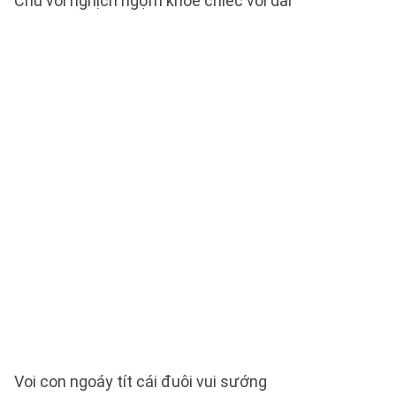
Chú voi nghịch ngợm khoe chiếc vòi dài
Voi con ngoáy tít cái đuôi vui sướng