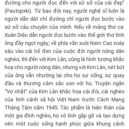
đường cho người đọc đến với xứ sở của cái đẹp”
(Pautopxki). Từ bao đời nay, người nghệ sĩ luôn là
người dẫn dắt chỉ đường chỉ người đọc bước vào
xứ sở câu chuyện của mình. Nếu về mảng thơ ca:
Xuân Diệu dẫn người đọc bước vào thế giới thơ tình
ông đầy ngọt ngày; về phía văn xuôi Nam Cao xoáy
sâu vào cái hố đen của cuộc đời người nông dân
nghèo, thì đến với Kim Lân, cũng là hình tượng khắc
hoạ cho người nông dân, nhưng với Kim Lân, nét bút
của ông vẫn nhường lại cho họ sự sống, sự quay
đầu và thương cảm sắc son với họ. Truyện ngắn
“Vợ nhặt” của Kim Lân khắc họa cái đói, cái nghèo
của tình cảnh xã hội Việt Nam trước Cách Mạng
Tháng Tám năm 1945. Tác phẩm là hiện thân của
một gia đình nghèo, họ vô tình gặp gỡ và tạo dựng
nên một cuộc sống hạnh phúc giữa khung cảnh