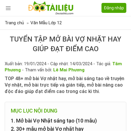
Đăng nhập
Trang chủ
Văn Mẫu Lớp 12
TUYỂN TẬP MỞ BÀI VỢ NHẶT HAY
GIÚP ĐẠT ĐIỂM CAO
Xuất bản: 19/01/2024 - Cập nhật: 14/03/2024 - Tác giả:
Tâm
Phương
- Tham vấn bởi:
Lê Mai Phương
TOP 48+ mở bài Vợ nhặt hay, mở bài sáng tạo về truyện
Vợ nhặt, mở bài trực tiếp và gián tiếp, mở bài nâng cao
độc đáo giúp đạt điểm cao trong các kì thi.
MỤC LỤC NỘI DUNG
1. Mở bài Vợ Nhặt sáng tạo (10 mẫu)
2. 30+ mẫu mở bài Vợ nhặt hay