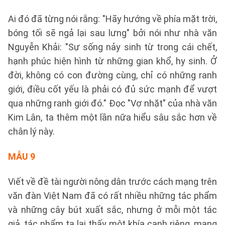
Ai đó đã từng nói rằng: "Hãy hướng về phía mặt trời,
bóng tối sẽ ngả lại sau lưng" bởi nói như nhà văn
Nguyễn Khải: "Sự sống nảy sinh từ trong cái chết,
hạnh phúc hiện hình từ những gian khổ, hy sinh. Ở
đời, không có con đường cùng, chỉ có những ranh
giới, điều cốt yếu là phải có đủ sức mạnh để vượt
qua những ranh giới đó." Đọc "Vợ nhặt" của nhà văn
Kim Lân, ta thêm một lần nữa hiểu sâu sắc hơn về
chân lý này.
MẪU 9
Viết về đề tài người nông dân trước cách mạng trên
văn đàn Việt Nam đã có rất nhiều những tác phẩm
và những cây bút xuất sắc, nhưng ở mỗi một tác
giả, tác phẩm ta lại thấy một khía cạnh riêng, mang