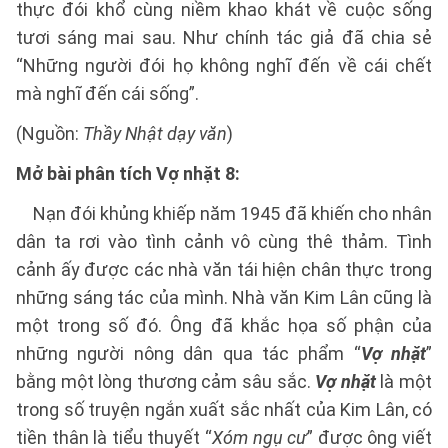
thực đói khổ cùng niềm khao khát về cuộc sống
tươi sáng mai sau. Như chính tác giả đã chia sẻ
“Những người đói họ không nghĩ đến về cái chết
mà nghĩ đến cái sống”.
(Nguồn:
Thầy Nhật dạy văn
)
Mở bài phân tích Vợ nhặt 8:
Nạn đói khủng khiếp năm 1945 đã khiến cho nhân
dân ta rơi vào tình cảnh vô cùng thê thảm. Tình
cảnh ấy được các nhà văn tái hiện chân thực trong
những sáng tác của mình. Nhà văn Kim Lân cũng là
một trong số đó. Ông đã khắc họa số phận của
những người nông dân qua tác phẩm “
Vợ nhặt
”
bằng một lòng thương cảm sâu sắc.
Vợ nhặt
là một
trong số truyện ngắn xuất sắc nhất của Kim Lân, có
tiền thân là tiểu thuyết “
Xóm ngụ cư
” được ông viết