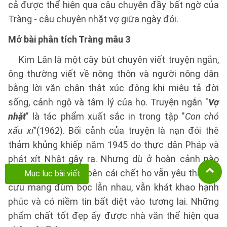
cả được thể hiện qua câu chuyện đầy bất ngờ của
Tràng - câu chuyện nhặt vợ giữa ngày đói.
Mở bài phân tích Tràng mẫu 3
Kim Lân là một cây bút chuyên viết truyện ngắn,
ông thường viết về nông thôn và người nông dân
bằng lời văn chân thật xúc động khi miêu tả đời
sống, cảnh ngộ và tâm lý của họ. Truyện ngắn "
Vợ
nhặt
" là tác phẩm xuất sắc in trong tập "
Con chó
xấu xí
"(1962). Bối cảnh của truyện là nạn đói thê
thảm khủng khiếp năm 1945 do thực dân Pháp và
phát xít Nhật gây ra. Nhưng dù ở hoàn cảnh nào
ngay cả khi cận kề bên cái chết họ vẫn yêu thương
Mục lục bài viết
cưu mang đùm bọc lẫn nhau, vẫn khát khao hạnh
phúc và có niềm tin bất diệt vào tương lai. Những
phẩm chất tốt đẹp ấy được nhà văn thể hiện qua