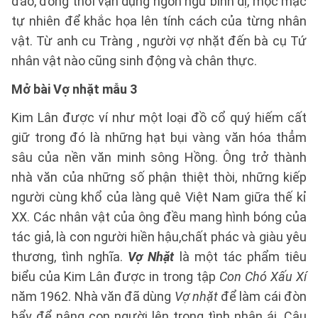
đáo, đồng thời vận dụng ngôn ngữ bình dị, mộc mạc
tự nhiên để khắc họa lên tính cách của từng nhân
vật. Từ anh cu Tràng , người vợ nhặt đến bà cụ Tứ
nhân vật nào cũng sinh động và chân thực.
Mở bài Vợ nhặt mẫu 3
Kim Lân được ví như một loại đồ cổ quý hiếm cất
giữ trong đó là những hạt bụi vàng văn hóa thẳm
sâu của nền văn minh sông Hồng. Ông trở thành
nhà văn của những số phận thiệt thòi, những kiếp
người cùng khổ của làng quê Việt Nam giữa thế kỉ
XX. Các nhân vật của ông đều mang hình bóng của
tác giả, là con người hiền hậu,chất phác và giàu yêu
thương, tình nghĩa.
Vợ Nhặt
là một tác phẩm tiêu
biểu của Kim Lân được in trong tập
Con Chó Xấu Xí
năm 1962. Nhà văn đã dùng
Vợ nhặt
để làm cái đòn
bẩy để nâng con người lên trong tình nhân ái. Câu