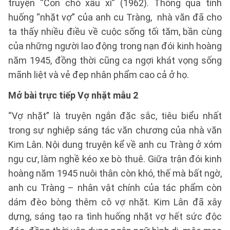
truyện “Con chó xấu xí” (1962). Thông qua tình
huống “nhặt vợ” của anh cu Tràng, nhà văn đã cho
ta thấy nhiều điều về cuộc sống tối tăm, bần cùng
của những người lao động trong nạn đói kinh hoàng
năm 1945, đồng thời cũng ca ngợi khát vọng sống
mãnh liệt và vẻ đẹp nhân phẩm cao cả ở họ.
Mở bài trực tiếp Vợ nhặt mẫu 2
“Vợ nhặt” là truyện ngắn đặc sắc, tiêu biểu nhất
trong sự nghiệp sáng tác văn chương của nhà văn
Kim Lân. Nội dung truyện kể về anh cu Tràng ở xóm
ngụ cư, làm nghề kéo xe bò thuê. Giữa trận đói kinh
hoàng năm 1945 nuôi thân còn khó, thế mà bất ngờ,
anh cu Tràng – nhân vật chính của tác phẩm còn
dám đèo bòng thêm cô vợ nhặt. Kim Lân đã xây
dựng, sáng tạo ra tình huống nhặt vợ hết sức độc