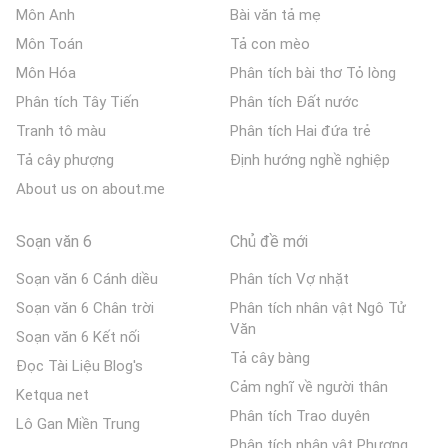
Môn Anh
Bài văn tả mẹ
Môn Toán
Tả con mèo
Môn Hóa
Phân tích bài thơ Tỏ lòng
Phân tích Tây Tiến
Phân tích Đất nước
Tranh tô màu
Phân tích Hai đứa trẻ
Tả cây phượng
Định hướng nghề nghiệp
About us on about.me
Soạn văn 6
Chủ đề mới
Soạn văn 6 Cánh diều
Phân tích Vợ nhặt
Soạn văn 6 Chân trời
Phân tích nhân vật Ngô Tử
Văn
Soạn văn 6 Kết nối
Tả cây bàng
Đọc Tài Liệu Blog's
Cảm nghĩ về người thân
Ketqua net
Phân tích Trao duyên
Lô Gan Miền Trung
Phân tích nhân vật Phương