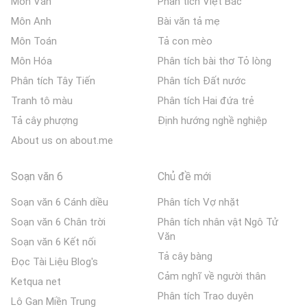
Môn Văn
Phân tích Việt Bắc
Môn Anh
Bài văn tả mẹ
Môn Toán
Tả con mèo
Môn Hóa
Phân tích bài thơ Tỏ lòng
Phân tích Tây Tiến
Phân tích Đất nước
Tranh tô màu
Phân tích Hai đứa trẻ
Tả cây phượng
Định hướng nghề nghiệp
About us on about.me
Soạn văn 6
Chủ đề mới
Soạn văn 6 Cánh diều
Phân tích Vợ nhặt
Soạn văn 6 Chân trời
Phân tích nhân vật Ngô Tử
Văn
Soạn văn 6 Kết nối
Tả cây bàng
Đọc Tài Liệu Blog's
Cảm nghĩ về người thân
Ketqua net
Phân tích Trao duyên
Lô Gan Miền Trung