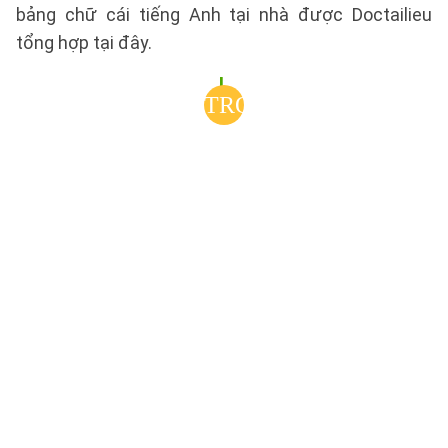
bảng chữ cái tiếng Anh tại nhà được Doctailieu
tổng hợp tại đây.
I.
TRỌN
BỘ TRANH
TÔ
MÀU
TIẾNG
ANH
CHO
BÉ
KÈM