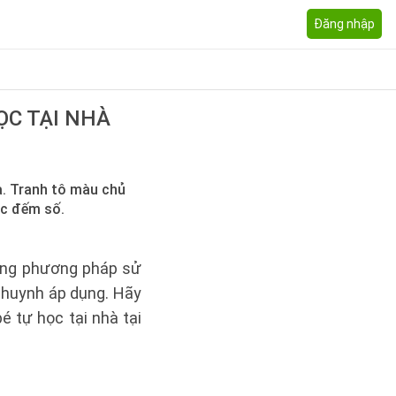
Đăng nhập
ỌC TẠI NHÀ
à. Tranh tô màu chủ
ọc đếm số.
ụng phương pháp sử
 huynh áp dụng. Hãy
é tự học tại nhà tại