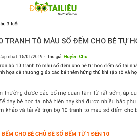
àu 3 tuổi
0 TRANH TÔ MÀU SỐ ĐẾM CHO BÉ TỰ H
Cập nhật: 15/01/2019 - Tác giả:
Huyền Chu
trọn bộ 10 tranh tô màu số đếm cho bé tự học đếm số tại nh
nh họa dễ thương giúp các bé thêm hứng thú khi tập tô và h
m thường được các bố mẹ quan tâm từ rất sớm, áp d
để dạy bé học tại nhà hiện nay khá được nhiều bậc phụ
m khảo và tải về trọn bộ 10 tranh tô màu số đếm cho b
ĐẾM CHO BÉ CHỦ ĐỀ SỐ ĐẾM TỪ 1 ĐẾN 10