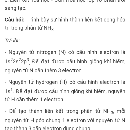
sáng tạo..
Câu hỏi:
Trình bày sự hình thành liên kết cộng hóa
trị trong phân tử NH
3
Trả lời:
- Nguyên tử nitrogen (N) có cấu hình electron là
2
2
3
1s
2s
2p
Để đạt được cấu hình giống khí hiếm,
.
nguyên tử N cần thêm 3 electron.
- Nguyên tử hydrogen (H) có cấu hình electron là
1
1s
. Để đạt được cấu hình giống khí hiếm, nguyên
tử H cần thêm 1 electron.
- Để tạo thành liên kết trong phân tử NH
, mỗi
3
nguyên tử H góp chung 1 electron với nguyên tử N
tạo thành 3 cặp electron dùng chung.