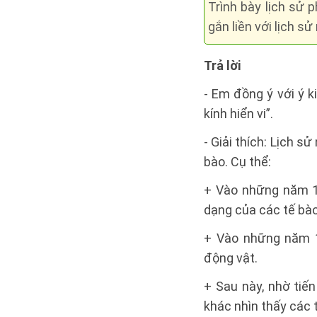
Trình bày lịch sử 
gắn liền với lịch s
Trả lời
- Em đồng ý với ý k
kính hiển vi”.
- Giải thích: Lịch s
bào. Cụ thể:
+ Vào những năm 16
dạng của các tế bào
+ Vào những năm 1
động vật.
+ Sau này, nhờ tiế
khác nhìn thấy các 