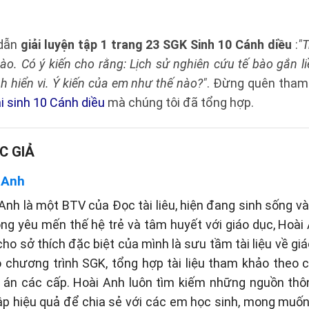
 dẫn
giải luyện tập 1 trang 23 SGK Sinh 10 Cánh diều
:
"T
bào. Có ý kiến cho rằng: Lịch sử nghiên cứu tế bào gắn li
nh hiển vi. Ý kiến của em như thế nào?"
. Đừng quên tham
i sinh 10 Cánh diều
mà chúng tôi đã tổng hợp.
C GIẢ
 Anh
Anh là một BTV của Đọc tài liêu, hiện đang sinh sống và 
òng yêu mến thế hệ trẻ và tâm huyết với giáo dục, Hoài
cho sở thích đặc biệt của mình là sưu tầm tài liệu về gi
eo chương trình SGK, tổng hợp tài liệu tham khảo theo
p án các cấp. Hoài Anh luôn tìm kiếm những nguồn thôn
p hiệu quả để chia sẻ với các em học sinh, mong muố