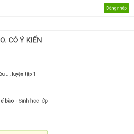
Đăng nhập
O. CÓ Ý KIẾN
 ..., luyện tập 1
tế bào
- Sinh học lớp