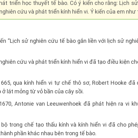
phát triển học thuyết tế bào. Có ý kiến cho rằng: Lịch s
ử nghiên cứu và phát triển kính hiển vi. Ý kiến của em như
iến “Lịch sử nghiên cứu tế bào gắn liền với lịch sử nghi
ử nghiên cứu và phát triển kính hiển vi đã tạo điều kiện c
65, qua kính hiển vi tự chế thô sơ, Robert Hooke đã
 ở lát mỏng từ vỏ bần của cây sồi.
670, Antonie van Leeuwenhoek đã phát hiện ra vi kh
n bộ trong chế tạo thấu kính và kính hiển vi đã cho ph
thành phần khác nhau bên trong tế bào.