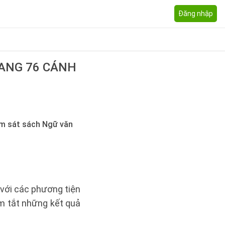
Đăng nhập
RANG 76 CÁNH
ám sát sách Ngữ văn
 với các phương tiện
óm tắt những kết quả