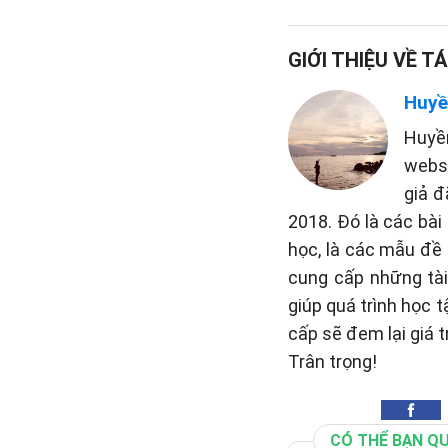
GIỚI THIỆU VỀ TÁ
Huyề
Huyề
websi
giả đ
2018. Đó là các bài
học, là các mẫu đề 
cung cấp những tài 
giúp quá trình học 
cấp sẽ đem lại giá t
Trân trọng!
CÓ THỂ BẠN Q