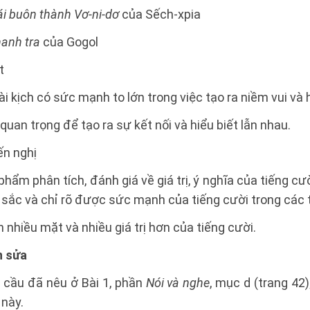
ái buôn thành Vơ-ni-dơ
của Sếch-xpia
anh tra
của Gogol
t
ài kịch có sức mạnh to lớn trong việc tạo ra niềm vui và
quan trọng để tạo ra sự kết nối và hiểu biết lẫn nhau.
ến nghị
phẩm phân tích, đánh giá về giá trị, ý nghĩa của tiếng c
u sắc và chỉ rõ được sức mạnh của tiếng cười trong các 
ch nhiều mặt và nhiều giá trị hơn của tiếng cười.
h sửa
cầu đã nêu ở Bài 1, phần
Nói và nghe
, mục d (trang 42)
 này.