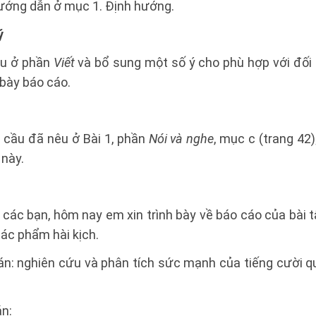
hướng dẫn ở mục 1. Định hướng.
ý
êu ở phần
Viết
và bổ sung một số ý cho phù hợp với đối 
h bày báo cáo.
cầu đã nêu ở Bài 1, phần
Nói và nghe
, mục c (trang 42)
 này.
 các bạn, hôm nay em xin trình bày về báo cáo của bài 
tác phẩm hài kịch.
 án: nghiên cứu và phân tích sức mạnh của tiếng cười 
án: