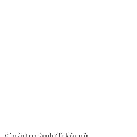
Cá mập tung tăng bơi lội kiếm mồi