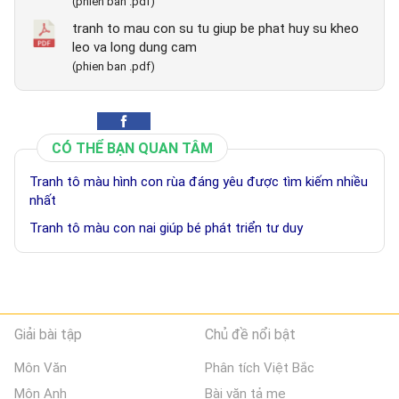
(phien ban .pdf)
tranh to mau con su tu giup be phat huy su kheo
leo va long dung cam
(phien ban .pdf)
CÓ THỂ BẠN QUAN TÂM
Tranh tô màu hình con rùa đáng yêu được tìm kiếm nhiều
nhất
Tranh tô màu con nai giúp bé phát triển tư duy
Giải bài tập
Chủ đề nổi bật
Môn Văn
Phân tích Việt Bắc
Môn Anh
Bài văn tả mẹ