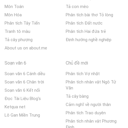
Môn Toán
Tả con mèo
Môn Hóa
Phân tích bài thơ Tỏ lòng
Phân tích Tây Tiến
Phân tích Đất nước
Tranh tô màu
Phân tích Hai đứa trẻ
Tả cây phượng
Định hướng nghề nghiệp
About us on about.me
Soạn văn 6
Chủ đề mới
Soạn văn 6 Cánh diều
Phân tích Vợ nhặt
Soạn văn 6 Chân trời
Phân tích nhân vật Ngô Tử
Văn
Soạn văn 6 Kết nối
Tả cây bàng
Đọc Tài Liệu Blog's
Cảm nghĩ về người thân
Ketqua net
Phân tích Trao duyên
Lô Gan Miền Trung
Phân tích nhân vật Phương
Định