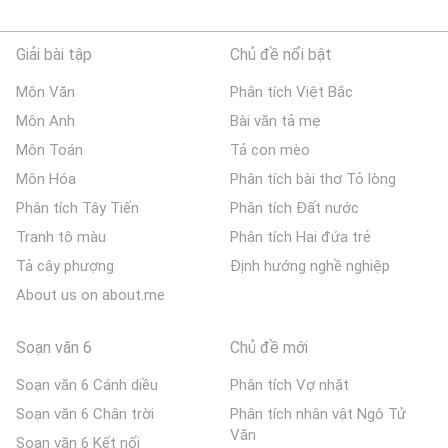
Giải bài tập
Chủ đề nổi bật
Môn Văn
Phân tích Việt Bắc
Môn Anh
Bài văn tả mẹ
Môn Toán
Tả con mèo
Môn Hóa
Phân tích bài thơ Tỏ lòng
Phân tích Tây Tiến
Phân tích Đất nước
Tranh tô màu
Phân tích Hai đứa trẻ
Tả cây phượng
Định hướng nghề nghiệp
About us on about.me
Soạn văn 6
Chủ đề mới
Soạn văn 6 Cánh diều
Phân tích Vợ nhặt
Soạn văn 6 Chân trời
Phân tích nhân vật Ngô Tử
Văn
Soạn văn 6 Kết nối