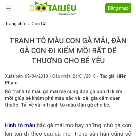
Đăng nhập
Trang chủ
Con Gà
TRANH TÔ MÀU CON GÀ MÁI, ĐÀN
GÀ CON ĐI KIẾM MỒI RẤT DỄ
THƯƠNG CHO BÉ YÊU
Xuất bản: 09/04/2018 - Cập nhật: 21/01/2019 - Tác giả:
Hiền
Phạm
Bộ tranh tô màu gà mái mẹ cùng đàn gà con đi kiếm
mồi giúp bé khám phá màu sắc và loài gia cầm quen
thuộc. Tải về và in tranh tô màu đàn gà cho bé.
Hình tô màu
bác gà mái mơ hay những chú gà con
lon ton đi theo sau gà mẹ trong sân hẳn cũng sẽ