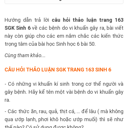
Hướng dẫn trả lời
câu hỏi thảo luận trang 163
SGK Sinh 6
về các bệnh do vi khuẩn gây ra, bài viết
này còn giúp cho các em nắm chắc các kiến thức
trọng tâm của bài học Sinh học 6 bài 50.
Cùng tham khảo...
CÂU HỎI THẢO LUẬN SGK TRANG 163 SINH 6
- Có những vi khuẩn kí sinh trong cơ thể người và
gây bệnh. Hãy kể tên một vài bệnh do vi khuẩn gây
ra.
- Các thức ăn, rau, quả, thịt cá, … để lâu ( mà không
qua ướp lạnh, phơi khô hoặc ướp muối) thì sẽ như
thế nào? Có sử dụng được không?