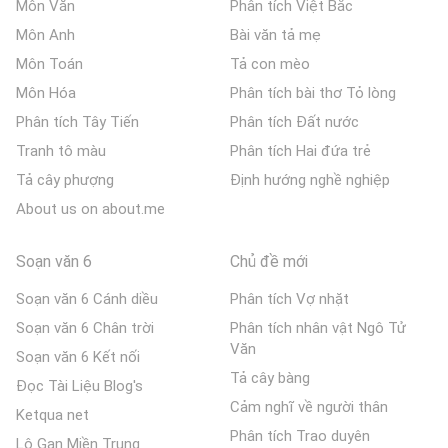
Môn Văn
Phân tích Việt Bắc
Môn Anh
Bài văn tả mẹ
Môn Toán
Tả con mèo
Môn Hóa
Phân tích bài thơ Tỏ lòng
Phân tích Tây Tiến
Phân tích Đất nước
Tranh tô màu
Phân tích Hai đứa trẻ
Tả cây phượng
Định hướng nghề nghiệp
About us on about.me
Soạn văn 6
Chủ đề mới
Soạn văn 6 Cánh diều
Phân tích Vợ nhặt
Soạn văn 6 Chân trời
Phân tích nhân vật Ngô Tử
Văn
Soạn văn 6 Kết nối
Tả cây bàng
Đọc Tài Liệu Blog's
Cảm nghĩ về người thân
Ketqua net
Phân tích Trao duyên
Lô Gan Miền Trung