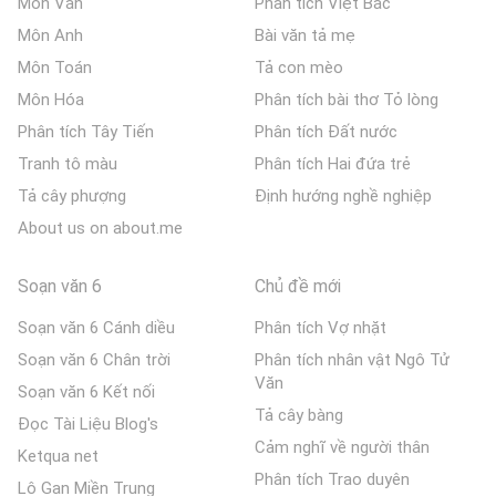
Môn Văn
Phân tích Việt Bắc
Môn Anh
Bài văn tả mẹ
Môn Toán
Tả con mèo
Môn Hóa
Phân tích bài thơ Tỏ lòng
Phân tích Tây Tiến
Phân tích Đất nước
Tranh tô màu
Phân tích Hai đứa trẻ
Tả cây phượng
Định hướng nghề nghiệp
About us on about.me
Soạn văn 6
Chủ đề mới
Soạn văn 6 Cánh diều
Phân tích Vợ nhặt
Soạn văn 6 Chân trời
Phân tích nhân vật Ngô Tử
Văn
Soạn văn 6 Kết nối
Tả cây bàng
Đọc Tài Liệu Blog's
Cảm nghĩ về người thân
Ketqua net
Phân tích Trao duyên
Lô Gan Miền Trung