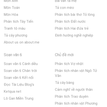
Môn Anh
Bài văn tả mẹ
Môn Toán
Tả con mèo
Môn Hóa
Phân tích bài thơ Tỏ lòng
Phân tích Tây Tiến
Phân tích Đất nước
Tranh tô màu
Phân tích Hai đứa trẻ
Tả cây phượng
Định hướng nghề nghiệp
About us on about.me
Soạn văn 6
Chủ đề mới
Soạn văn 6 Cánh diều
Phân tích Vợ nhặt
Soạn văn 6 Chân trời
Phân tích nhân vật Ngô Tử
Văn
Soạn văn 6 Kết nối
Tả cây bàng
Đọc Tài Liệu Blog's
Cảm nghĩ về người thân
Ketqua net
Phân tích Trao duyên
Lô Gan Miền Trung
Phân tích nhân vật Phương