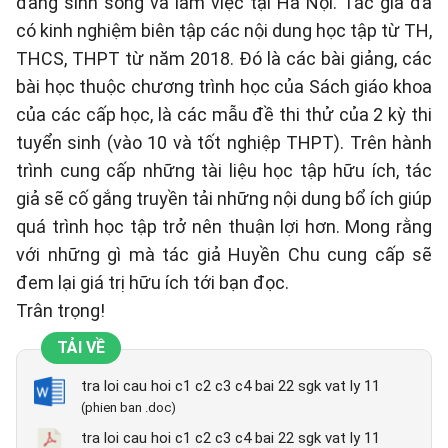
đang sinh sống và làm việc tại Hà Nội. Tác giả đã
có kinh nghiệm biên tập các nội dung học tập từ TH,
THCS, THPT từ năm 2018. Đó là các bài giảng, các
bài học thuộc chương trình học của Sách giáo khoa
của các cấp học, là các mẫu đề thi thử của 2 kỳ thi
tuyển sinh (vào 10 và tốt nghiệp THPT). Trên hành
trình cung cấp những tài liệu học tập hữu ích, tác
giả sẽ cố gắng truyền tải những nội dung bổ ích giúp
quá trình học tập trở nên thuận lợi hơn. Mong rằng
với những gì mà tác giả Huyền Chu cung cấp sẽ
đem lại giá trị hữu ích tới bạn đọc.
Trân trọng!
TẢI VỀ
tra loi cau hoi c1 c2 c3 c4 bai 22 sgk vat ly 11
(phien ban .doc)
tra loi cau hoi c1 c2 c3 c4 bai 22 sgk vat ly 11