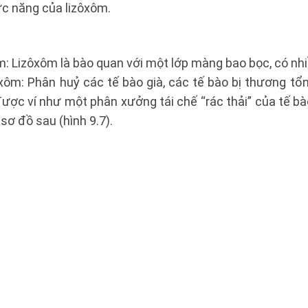
ức năng của lizôxôm.
m: Lizôxôm là bào quan với một lớp màng bao bọc, có nh
xôm: Phân huỷ các tế bào già, các tế bào bị thương tổ
ược ví như một phân xưởng tái chế “rác thải” của tế bào
 sơ đồ sau (hình 9.7).