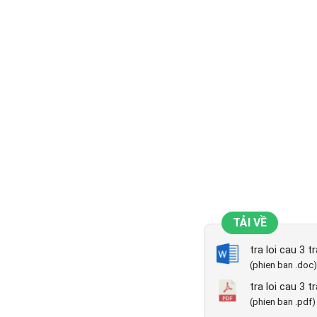
TẢI VỀ
tra loi cau 3 t
(phien ban .doc)
tra loi cau 3 t
(phien ban .pdf)