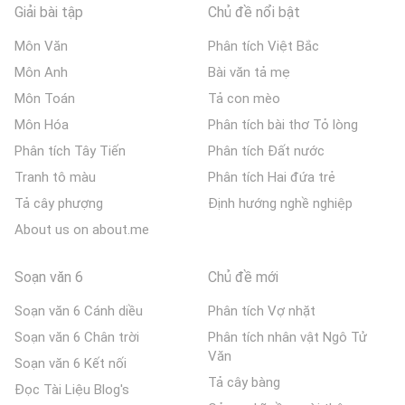
Giải bài tập
Chủ đề nổi bật
Môn Văn
Phân tích Việt Bắc
Môn Anh
Bài văn tả mẹ
Môn Toán
Tả con mèo
Môn Hóa
Phân tích bài thơ Tỏ lòng
Phân tích Tây Tiến
Phân tích Đất nước
Tranh tô màu
Phân tích Hai đứa trẻ
Tả cây phượng
Định hướng nghề nghiệp
About us on about.me
Soạn văn 6
Chủ đề mới
Soạn văn 6 Cánh diều
Phân tích Vợ nhặt
Soạn văn 6 Chân trời
Phân tích nhân vật Ngô Tử
Văn
Soạn văn 6 Kết nối
Tả cây bàng
Đọc Tài Liệu Blog's