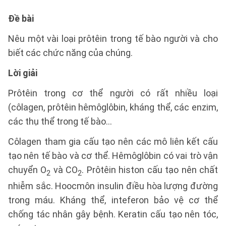
Đề bài
Nêu một vài loại prôtêin trong tế bào người và cho
biết các chức năng của chúng.
Lời giải
Prôtêin trong cơ thể người có rất nhiều loại
(côlagen, prôtêin hêmôglôbin, kháng thể, các enzim,
các thụ thể trong tế bào...
Côlagen tham gia cấu tạo nên các mô liên kết cấu
tạo nên tế bào và cơ thể. Hêmôglôbin có vai trò vận
chuyển O
và CO
. Prôtêin histon cấu tạo nên chất
2
2
nhiễm sắc. Hoocmôn insulin điều hòa lượng đường
trong máu. Kháng thể, inteferon bảo vệ cơ thể
chống tác nhân gây bệnh. Keratin cấu tạo nên tóc,