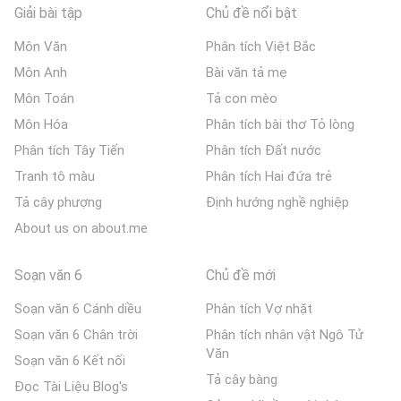
Giải bài tập
Chủ đề nổi bật
Môn Văn
Phân tích Việt Bắc
Môn Anh
Bài văn tả mẹ
Môn Toán
Tả con mèo
Môn Hóa
Phân tích bài thơ Tỏ lòng
Phân tích Tây Tiến
Phân tích Đất nước
Tranh tô màu
Phân tích Hai đứa trẻ
Tả cây phượng
Định hướng nghề nghiệp
About us on about.me
Soạn văn 6
Chủ đề mới
Soạn văn 6 Cánh diều
Phân tích Vợ nhặt
Soạn văn 6 Chân trời
Phân tích nhân vật Ngô Tử
Văn
Soạn văn 6 Kết nối
Tả cây bàng
Đọc Tài Liệu Blog's