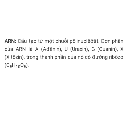
ARN:
Cấu tạo từ một chuỗi pôlinuclêôtit. Đơn phân
của ARN là A (Ađênin), U (Uraxin), G (Guanin), X
(Xitôzin), trong thành phần của nó có đường ribôzơ
(C
H
O
).
5
10
5