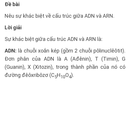
Đề bài
Nêu sự khác biệt về cấu trúc giữa ADN và ARN.
Lời giải
Sự khác biệt giữa cấu trúc ADN và ARN là:
ADN:
là chuỗi xoắn kép (gồm 2 chuỗi pôlinuclêôtit).
Đơn phân của ADN là A (Ađênin), T (Timin), G
(Guanin), X (Xitozin), trong thành phần của nó có
đường đêôxribôzơ (C
H
O
).
5
10
4