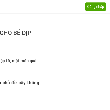
Đăng nhập
CHO BÉ DỊP
tập tô, một món quà
u chủ đề cây thông