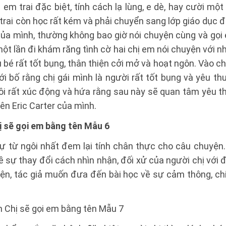
 em trai đặc biệt, tính cách lạ lùng, e dè, hay cười một
rai còn học rất kém và phải chuyển sang lớp giáo dục đặ
của mình, thường không bao giờ nói chuyện cùng và gọi
ột lần đi khám răng tình cờ hai chị em nói chuyện với nh
 bé rất tốt bụng, thân thiện cởi mở và hoạt ngôn. Vào ch
i bố rằng chị gái mình là người rất tốt bụng và yêu t
 tôi rất xúc động và hứa rằng sau này sẽ quan tâm yêu 
ên Eric Carter của mình.
ị sẽ gọi em bằng tên Mẫu 6
sự từ ngôi nhất đem lại tính chân thực cho câu chuyện.
ề sự thay đổi cách nhìn nhận, đối xử của người chị với
ện, tác giả muốn đưa đến bài học về sự cảm thông, ch
n Chị sẽ gọi em bằng tên Mẫu 7