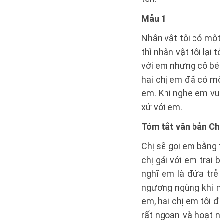
Mẫu 1
Nhân vật tôi có mộ
thì nhân vật tôi lại
với em nhưng cô bé 
hai chị em đã có mộ
em. Khi nghe em vui vẻ
xử với em.
Tóm tắt văn bản Ch
Chị sẽ gọi em bằng 
chị gái với em trai 
nghĩ em là đứa trẻ 
ngượng ngùng khi m
em, hai chị em tôi đ
rất ngoan và hoạt n