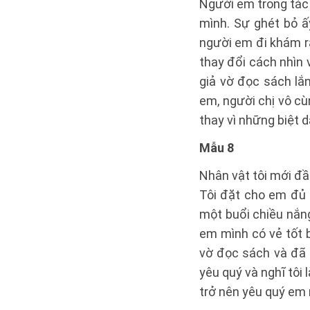
Người em trong tác 
mình. Sự ghét bỏ ấ
người em đi khám ră
thay đổi cách nhìn v
giả vờ đọc sách lắn
em, người chị vô c
thay vì những biệt d
Mẫu 8
Nhân vật tôi mới đầ
Tôi đặt cho em đủ 
một buổi chiều nắng
em mình có vẻ tốt b
vờ đọc sách và đã 
yêu quý và nghĩ tôi 
trở nên yêu quý em 