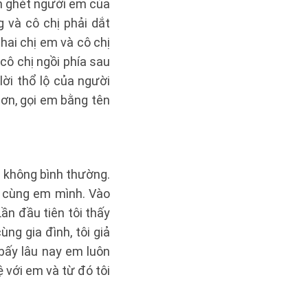
án ghét người em của
 và cô chị phải dắt
hai chị em và cô chị
cô chị ngồi phía sau
lời thổ lộ của người
ơn, gọi em bằng tên
ẻ không bình thường.
i cùng em mình. Vào
ần đầu tiên tôi thấy
ng gia đình, tôi giả
bấy lâu nay em luôn
ệ với em và từ đó tôi