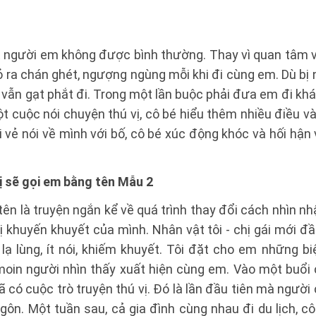
t người em không được bình thường. Thay vì quan tâm v
 tỏ ra chán ghét, ngượng ngùng mỗi khi đi cùng em. Dù bị no
vẫn gạt phắt đi. Trong một lần buộc phải đưa em đi khá
t cuộc nói chuyện thú vị, cô bé hiểu thêm nhiều điều và 
 nói về mình với bố, cô bé xúc động khóc và hối hận v
ị sẽ gọi em bằng tên Mẫu 2
tên là truyện ngắn kể về quá trình thay đổi cách nhìn nh
bị khuyến khuyết của mình. Nhân vật tôi - chị gái mới đầ
lạ lùng, ít nói, khiếm khuyết. Tôi đặt cho em những b
oin người nhìn thấy xuất hiện cùng em. Vào một buổi ch
ã có cuộc trò truyện thú vị. Đó là lần đầu tiên mà người
gôn. Một tuần sau, cả gia đình cùng nhau đi du lịch, cô