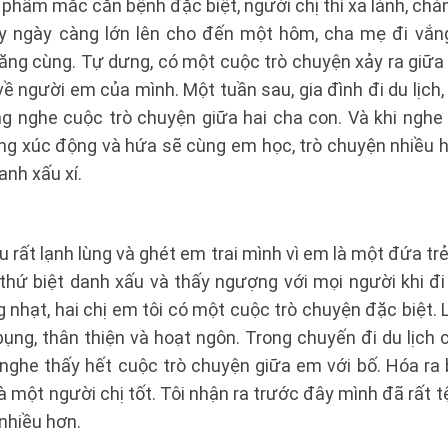
phẩm mắc căn bệnh đặc biệt, người chị thì xa lánh, ch
y ngày càng lớn lên cho đến một hôm, cha mẹ đi vắng
ng cùng. Tự dưng, có một cuộc trò chuyện xảy ra giữa 
ề người em của mình. Một tuần sau, gia đình đi du lịch, 
g nghe cuộc trò chuyện giữa hai cha con. Và khi nghe 
ùng xúc động và hứa sẽ cùng em học, trò chuyện nhiều h
anh xấu xí.
u rất lạnh lùng và ghét em trai mình vì em là một đứa tr
thứ biệt danh xấu và thấy ngượng với mọi người khi đ
 nhạt, hai chị em tôi có một cuộc trò chuyện đặc biệt. L
ụng, thân thiện và hoạt ngôn. Trong chuyến đi du lịch cù
nghe thấy hết cuộc trò chuyện giữa em với bố. Hóa ra 
là một người chị tốt. Tôi nhận ra trước đây mình đã rất t
nhiều hơn.