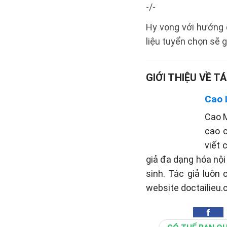
-/-
Hy vọng với hướng
liệu tuyển chọn sẽ 
GIỚI THIỆU VỀ TÁ
Cao 
Cao M
cao c
viết 
giả đa dạng hóa nộ
sinh. Tác giả luôn
website doctailieu.