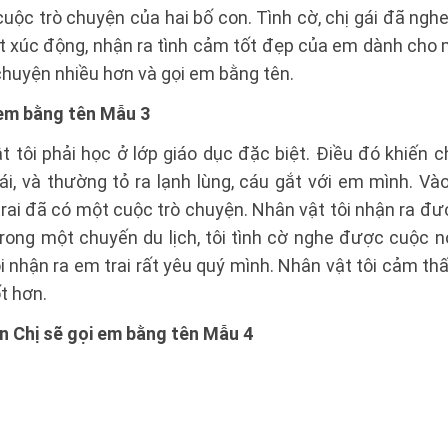
uộc trò chuyện của hai bố con. Tình cờ, chị gái đã nghe
ất xúc động, nhận ra tình cảm tốt đẹp của em dành cho 
chuyện nhiều hơn và gọi em bằng tên.
 em bằng tên Mẫu 3
t tôi phải học ở lớp giáo dục đặc biệt. Điều đó khiến 
i, và thường tỏ ra lạnh lùng, cáu gắt với em mình. Và
trai đã có một cuộc trò chuyện. Nhân vật tôi nhận ra đư
Trong một chuyến du lịch, tôi tình cờ nghe được cuộc n
i nhận ra em trai rất yêu quý mình. Nhân vật tôi cảm thấ
ốt hơn.
n Chị sẽ gọi em bằng tên Mẫu 4