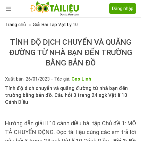
Đăng nhập
Trang chủ
Giải Bài Tập Vật Lý 10
TÍNH ĐỘ DỊCH CHUYỂN VÀ QUÃNG
ĐƯỜNG TỪ NHÀ BẠN ĐẾN TRƯỜNG
BẰNG BẢN ĐỒ
Xuất bản: 26/01/2023 - Tác giả:
Cao Linh
Tính độ dịch chuyển và quãng đường từ nhà bạn đến
trường bằng bản đồ. Câu hỏi 3 trang 24 sgk Vật lí 10
Cánh Diều
Hướng dẫn giải lí 10 cánh diều bài tập Chủ đề 1: MÔ
TẢ CHUYỂN ĐỘNG. Đọc tài liệu cùng các em trả lời
câu hỏi 3 trang 24 sgk Vật lí 10 Cánh Diều -
Bài 2: Đồ